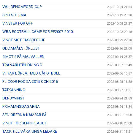
VÄL GENOMFÖRD CUP
2022-10-24 21:54
SPELSCHEMA
2022-10-12 23:10
VINSTER FÖR GFF
2022-10-08 21:27
WBA FOOTBALL CAMP FÖR PF2007-2010
2022-10-03 20:18
VINST MOT FÄSSBERG IF
2022-09-29 22:10
UDDAMÅLSFÖRLUST
2022-09-16 21:08
5 MOT 5 PÅ MAJVALLEN
2022-09-14 23:37
TRÄNARUTBILDNING D
2022-09-07 16:49
VI HAR BÖRJAT MED GÅFOTBOLL
2022-09-06 15:57
FLICKOR FÖDDA 2015 OCH 2016
2022-08-28 16:58
TÄTKÄNNING
2022-08-27 14:21
DERBYVINST
2022-08-24 21:59
FRIHAMNSDAGARNA
2022-08-24 18:34
SENIORERNA KÄMPAR PÅ
2022-08-21 15:00
VINST FÖR SENIORLAGET
2022-08-18 20:08
TACK TILL VÅRA UNGA LEDARE
2022-08-11 15:21