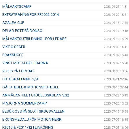
MÅLVAKTSCAMP
2023-09-25 11:31
EXTRATRÄNING FÖR PF2012-2014
2023-09-20 15:51
AZALEA CUP
2023-09-18 17:45
DELAD POTT PÅ DONSÖ
2023-09-17 19:18
MÅLVAKTSUTBILDNING - FÖR LEDARE
2023-09-15 16:09
VIKTIG SEGER
2023-09-09 14:11
BRAKSUCCE
2023-09-02 16:43
VINST MOT SERIELEDARNA
2023-09-02 16:20
VI SES PÅ LÖRDAG
2023-08-30 13:06
FOTOGRAFERING 2/9
2023-08-21 22:16
GÅFOTBOLL & MOTIONSFOTBOLL
2023-08-16 22:44
ANMÄLAN TILL FOTBOLLSSKOLAN V.32
2023-07-26 10:13
MAJORNA SUMMERCAMP
2023-07-22 13:02
BESÖK OSS PÅ SLOTTSKOGSVALLEN
2023-07-15 15:55
BRONSMEDALJ FÖR MOTION HERR
2023-07-05 16:15
F2010 & F2011/12 I LINKÖPING
2023-07-05 16:06