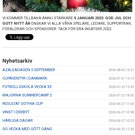
TRÄN.TIDER
KLUBBHUS
VI KOMMER TILLBAKA ÄNNU STARKARE
9 JANUARI 2023
.
GOD JUL OCH
GOTT NYTT ÅR
ÖNSKAR VI ALLA VÅRA SPELARE, LEDARE, SUPPORTRAR,
FÖRÄLDRAR OCH SPONSORER. TACK FÖR ERA INSATSER 2022.
KLUBBSHOP
MATCHER
RIKTLINJER
Nyhetsarkiv
AZALEADAGEN 5 SEPTEMBER
SPONSRING
2026-08-05 13:27
CUPÄVENTYR I DANMARK
2026-07-27 15:13
DOKUMENT
FOTBOLLSSKOLA VECKA 33
2026-07-22 19:49
MAJORNA SUMMERCAMP 2
2026-07-22 18:35
RESULTAT GOTHIA CUP
2026-06-27 11:03
VINST I DERBYT
2026-06-27 10:38
HÄRLIGA DAGAR
2026-06-27 10:23
GO VECKA MED GÔTT GÄNG
2026-06-25 12:30