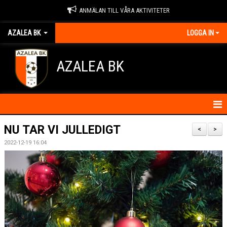
ANMÄLAN TILL VÅRA AKTIVITETER
AZALEA BK
LOGGA IN
AZALEA BK
HEM
NU TAR VI JULLEDIGT
<
>
2022-12-19 16:04
KONTAKTA OSS
OM FÖRENINGEN
BLI MEDLEM
IDROTTSSKADOR