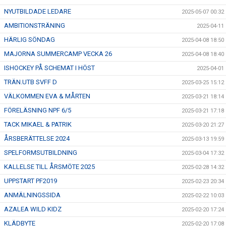
NYUTBILDADE LEDARE
2025-05-07 00:32
AMBITIONSTRÄNING
2025-04-11
HÄRLIG SÖNDAG
2025-04-08 18:50
MAJORNA SUMMERCAMP VECKA 26
2025-04-08 18:40
ISHOCKEY PÅ SCHEMAT I HÖST
2025-04-01
TRÄN.UTB SVFF D
2025-03-25 15:12
VÄLKOMMEN EVA & MÅRTEN
2025-03-21 18:14
FÖRELÄSNING NPF 6/5
2025-03-21 17:18
TACK MIKAEL & PATRIK
2025-03-20 21:27
ÅRSBERÄTTELSE 2024
2025-03-13 19:59
SPELFORMSUTBILDNING
2025-03-04 17:32
KALLELSE TILL ÅRSMÖTE 2025
2025-02-28 14:32
UPPSTART PF2019
2025-02-23 20:34
ANMÄLNINGSSIDA
2025-02-22 10:03
AZALEA WILD KIDZ
2025-02-20 17:24
KLÄDBYTE
2025-02-20 17:08