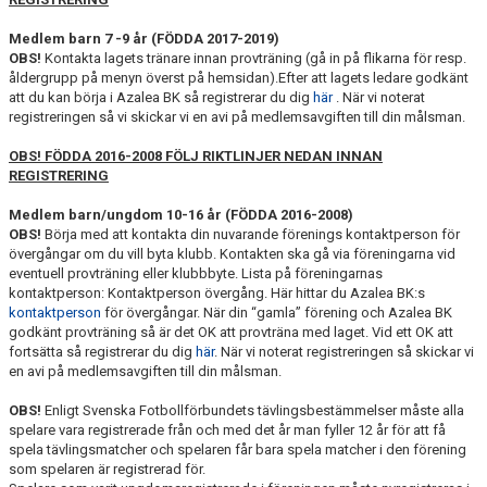
TRÄN.TIDER
Medlem barn 7 -9 år (FÖDDA 2017-2019)
OBS!
Kontakta lagets tränare innan provträning (gå in på flikarna för resp.
KLUBBHUS
åldergrupp på menyn överst på hemsidan).Efter att lagets ledare godkänt
att du kan börja i Azalea BK så registrerar du dig
här
. När vi noterat
KLUBBSHOP
registreringen så vi skickar vi en avi på medlemsavgiften till din målsman.
OBS! FÖDDA 2016-2008 FÖLJ RIKTLINJER NEDAN INNAN
MATCHER
REGISTRERING
RIKTLINJER
Medlem barn/ungdom 10-16 år (FÖDDA 2016-2008)
OBS!
Börja med att kontakta din nuvarande förenings kontaktperson för
övergångar om du vill byta klubb. Kontakten ska gå via föreningarna vid
SPONSRING
eventuell provträning eller klubbbyte. Lista på föreningarnas
kontaktperson: Kontaktperson övergång. Här hittar du Azalea BK:s
DOKUMENT
kontaktperson
för övergångar. När din “gamla” förening och Azalea BK
godkänt provträning så är det OK att provträna med laget. Vid ett OK att
fortsätta så registrerar du dig
här
. När vi noterat registreringen så skickar vi
en avi på medlemsavgiften till din målsman.
OBS!
Enligt Svenska Fotbollförbundets tävlingsbestämmelser måste alla
spelare vara registrerade från och med det år man fyller 12 år för att få
spela tävlingsmatcher och spelaren får bara spela matcher i den förening
som spelaren är registrerad för.