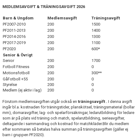
MEDLEMSAVGIFT & TRÄNINGSAVGIFT 2026
Barn & Ungdom
Medlemsavgift
Träningsavgift
PF2007-2010
200
1500
PF2011-2013
200
1400
PF2014-2016
200
1300
PF2017-2019
200
1100
PF2020
200
600*
Senior & Övrigt
Senior
200
1700
Fotboll Fitness
200
0
Motionsfotboll
200
300**
GåFotboll +55
200
0
Styrelse
200
0
Medlem (ej aktiv i lag)
200
0
Förutom medlemsavgiften utgår också en
träningsavgift .
I denna avgift
ingår bl.a. kostnaden för träningstider, planskötsel, träningsmaterial (bollar
mm), domaravgifter, lag- och spelarförsäkringar, ledarutbildning för ledare
som är på plats vid träning och match, spelarutbildning, serieavgifter,
deltagande i sammandrag och kostnad för matchkläder.Blir du medlem
efter sommaren så betalas halva summan på träningsavgiften (gäller ej
barn i gruppen PF2020).