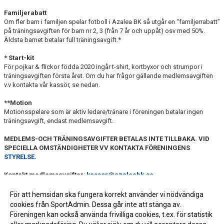
Familjerabatt
Om fler barn i familjen spelar fotboll i Azalea BK så utgår en “familjerrabatt”
på träningsavgiften för barn nr 2, 3 (från 7 år och uppåt) osv med 50%.
Äldsta barnet betalar full träningsavgift.*
* Start-kit
För pojkar & flickor födda 2020 ingår t-shirt, kortbyxor och strumpor i
träningsavgiften första året. Om du har frågor gällande medlemsavgiften
v.v kontakta vår kassör, se nedan.
**Motion
Motionsspelare som är aktiv ledare/tränare i föreningen betalar ingen
träningsavgift, endast medlemsavgift.
MEDLEMS-OCH TRÄNINGSAVGIFTER BETALAS INTE TILLBAKA. VID
SPECIELLA OMSTÄNDIGHETER VV KONTAKTA FÖRENINGENS
STYRELSE
.
Kontakt medlemsavgifter
:
kassor@azaleabk.se
Övergångsansvarig :
Leif Skoog
För att hemsidan ska fungera korrekt använder vi nödvändiga
Tveka inte att höra av dig om du har fler frågor eller funderingar!
cookies från SportAdmin. Dessa går inte att stänga av.
Föreningen kan också använda frivilliga cookies, t.ex. för statistik