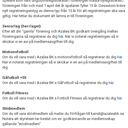
Spelare som varit ungdomsregistrerade i föreningen måste nyregistreras i
föreningen från och med 1 april det år spelaren fyller 15 år. Dessutom krävs
nytt registreringsintyg av denna typ från 15 år för att registreringen ska vara
giltig. Här hittar du dokument att lämna in till föreningen
.
Seniorlag (herrlaget)
Efter att din “gamla” förening och Azalea BK godkänt övergång mellan
föreningarna så registrerar du dig
här
. När vi noterat registreringen så vi
skickar vi en avi på medlemsavgiften till dig.
Motionsfotboll
Om du vill vara med i Azalea BK:s motionsfotboll så registrerar du dig
här
.
När vi noterat registreringen så vi skickar vi en avi på medlemsavgiften till
dig.
Gåfotboll +55
Om du vill vara med i Azalea BK:s GåFotboll så registrerar du dig
här
.
Fotboll Fitness
Om du vill vara med i Azalea BK:s Fotboll Fitness så registrerar du dig
här
.
Stödmedlem
Om du vill vara stödmedlem så mailar du förfrågan till kansli@azaleabk.se
Notera att styrelsen tar beslut om ev. godkännande av medlemsskap
gällande “stödmedlem”