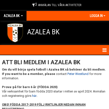
ANMÄLAN TILL VÅRA AKTIVITETER
AZALEA BK
LOGGA IN
AZALEA BK
HEM
ATT BLI MEDLEM I AZALEA BK
Om du vill börja spela fotboll i Azalea BK så behöver du bli medlem.
KONTAKTA OSS
If you want to be a member, please
contact
Peter Westlund
for more
information.
OM FÖRENINGEN
Prova-på för barn 6 år (FÖDDA 2020)
Vår verksamhet för barn födda 2020 startar i mitten av april 2024. Anmälan
BLI MEDLEM
och registrering görs
här
.
IDROTTSSKADOR
OBS! FÖDDA
2017-2019 FÖLJ RIKTLINJER NEDAN INNAN
REGISTRERING