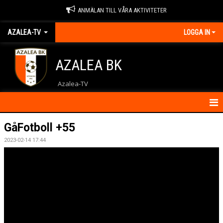
ANMÄLAN TILL VÅRA AKTIVITETER
AZALEA-TV
LOGGA IN
AZALEA BK
Azalea-TV
HEM
GåFotboll +55
2023-02-14 17:44
NYHETER
KONTAKT