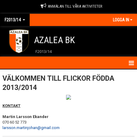
ANMÄLAN TILL VÅRA AKTIVITETER
F2013/14
LOGGA IN
AZALEA BK
F2013/14
HEM
VÄLKOMMEN TILL FLICKOR FÖDDA
2013/2014
KALENDER
KONTAKT
KONTAKT
MATCHER
Martin Larsson Ekander
070 60 52 773
larsson.martinjohan@gmail.com
NYHETER