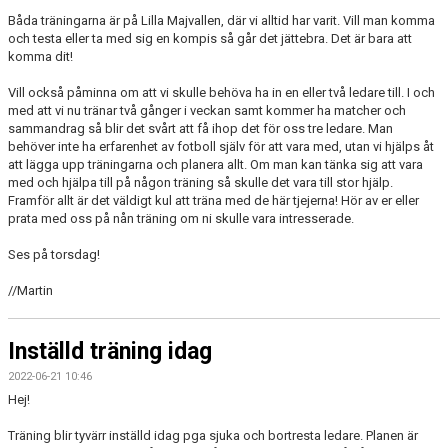
Båda träningarna är på Lilla Majvallen, där vi alltid har varit. Vill man komma
och testa eller ta med sig en kompis så går det jättebra. Det är bara att
komma dit!
Vill också påminna om att vi skulle behöva ha in en eller två ledare till. I och
med att vi nu tränar två gånger i veckan samt kommer ha matcher och
sammandrag så blir det svårt att få ihop det för oss tre ledare. Man
behöver inte ha erfarenhet av fotboll själv för att vara med, utan vi hjälps åt
att lägga upp träningarna och planera allt. Om man kan tänka sig att vara
med och hjälpa till på någon träning så skulle det vara till stor hjälp.
Framför allt är det väldigt kul att träna med de här tjejerna! Hör av er eller
prata med oss på nån träning om ni skulle vara intresserade.
Ses på torsdag!
//Martin
Inställd träning idag
2022-06-21 10:46
Hej!
Träning blir tyvärr inställd idag pga sjuka och bortresta ledare. Planen är