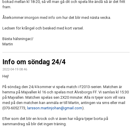
bokad mellan kl 18-20, så vill man gå dit och spela lite ändå så är det fritt
fram.
Återkommer imorgon med info om hur det blir med nästa vecka.
Ledsen för krångel och besked med kort varsel.
Bästa hälsningar//
Martin
Info om söndag 24/4
2022-04-19 08:46
Hej!
På söndag den 24/4 kommer vi spela match i F2013-serien. Matchen är
hemma på Majvallen kl 16 och spelas mot Älvsborgs FF. Vi samlas kl 15:30
på Majvallen. Matchen spelas sen 2X20 minuter. Alla ni tjejer som vill vara
med på den matchen kan anmäla er till Martin, antingen via sms eller mail
(070-6052773,
larsson.martinjohan@gmail.com
).
Efter som det blir en krock och vi även har några tjejer borta på
sammandrag så blir det ingen träning.