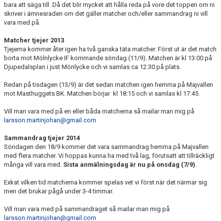
bara att säga till. Då det blir mycket att hålla reda på vore det toppen om ni
skriver i ämnesraden om det gäller matcher och/eller sammandrag ni vill
vara med på.
Matcher tjejer 2013
Tjejerna kommer åter igen ha två ganska täta matcher. Först ut är det match
borta mot Mölnlycke IF kommande söndag (11/9). Matchen är kl 13:00 på
Djupedalsplan i just Mönlycke och vi samlas ca 12:30 på plats.
Redan på tisdagen (13/9) är det sedan matchen igen hemma på Majvallen
mot Masthuggets BK. Matchen börjar kl 18:15 och vi samlas kl 17:45.
Vill man vara med på en eller båda matcherna så mailar man mig på
larsson.martinjohan@gmail.com
Sammandrag tjejer 2014
Söndagen den 18/9 kommer det vara sammandrag hemma på Majvallen
med flera matcher. Vi hoppas kunna ha med två lag, förutsatt att tillräckligt
många vill vara med.
Sista anmälningsdag är nu på onsdag (7/9)
.
Exkat vilken tid matcherna kommer spelas vet vi först när det närmar sig
men det brukar pågå under 3-4 timmar.
Vill man vara med på sammandraget så mailar man mig på
larsson.martinjohan@gmail.com