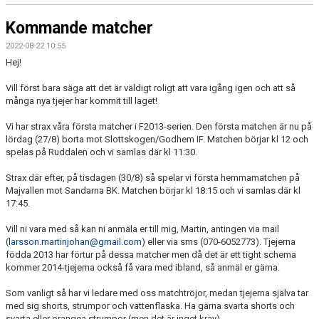
Kommande matcher
2022-08-22 10:55
Hej!
Vill först bara säga att det är väldigt roligt att vara igång igen och att så
många nya tjejer har kommit till laget!
Vi har strax våra första matcher i F2013-serien. Den första matchen är nu på
lördag (27/8) borta mot Slottskogen/Godhem IF. Matchen börjar kl 12 och
spelas på Ruddalen och vi samlas där kl 11:30.
Strax där efter, på tisdagen (30/8) så spelar vi första hemmamatchen på
Majvallen mot Sandarna BK. Matchen börjar kl 18:15 och vi samlas där kl
17:45.
Vill ni vara med så kan ni anmäla er till mig, Martin, antingen via mail
(
larsson.martinjohan@gmail.com
) eller via sms (070-6052773). Tjejerna
födda 2013 har förtur på dessa matcher men då det är ett tight schema
kommer 2014-tjejerna också få vara med ibland, så anmäl er gärna.
Som vanligt så har vi ledare med oss matchtröjor, medan tjejerna själva tar
med sig shorts, strumpor och vattenflaska. Ha gärna svarta shorts och
svarta eller orangea strumpor (men det är inget krav).