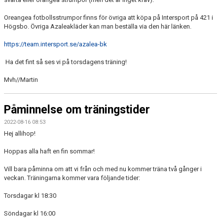
Oreangea fotbollsstrumpor finns för övriga att köpa på Intersport på 421 i
Högsbo. Övriga Azaleakläder kan man beställa via den här länken.
https://team.intersport.se/azalea-bk
Ha det fint så ses vi på torsdagens träning!
Mvh//Martin
Påminnelse om träningstider
2022-08-16 08:53
Hej allihop!
Hoppas alla haft en fin sommar!
Vill bara påminna om att vi från och med nu kommer träna två gånger i
veckan. Träningarna kommer vara följande tider:
Torsdagar kl 18:30
Söndagar kl 16:00