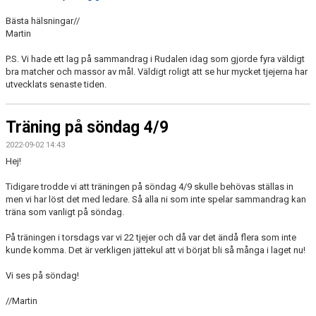
Bästa hälsningar//
Martin
P.S. Vi hade ett lag på sammandrag i Rudalen idag som gjorde fyra väldigt
bra matcher och massor av mål. Väldigt roligt att se hur mycket tjejerna har
utvecklats senaste tiden.
Träning på söndag 4/9
2022-09-02 14:43
Hej!
Tidigare trodde vi att träningen på söndag 4/9 skulle behövas ställas in
men vi har löst det med ledare. Så alla ni som inte spelar sammandrag kan
träna som vanligt på söndag.
På träningen i torsdags var vi 22 tjejer och då var det ändå flera som inte
kunde komma. Det är verkligen jättekul att vi börjat bli så många i laget nu!
Vi ses på söndag!
//Martin