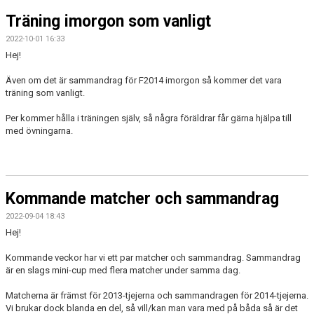
Träning imorgon som vanligt
2022-10-01 16:33
Hej!
Även om det är sammandrag för F2014 imorgon så kommer det vara
träning som vanligt.
Per kommer hålla i träningen själv, så några föräldrar får gärna hjälpa till
med övningarna.
Kommande matcher och sammandrag
2022-09-04 18:43
Hej!
Kommande veckor har vi ett par matcher och sammandrag. Sammandrag
är en slags mini-cup med flera matcher under samma dag.
Matcherna är främst för 2013-tjejerna och sammandragen för 2014-tjejerna.
Vi brukar dock blanda en del, så vill/kan man vara med på båda så är det