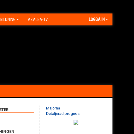
BILDNING
AZALEA-TV
LOGGA IN
Majorna
ETER
Detaljerad prognos
ENINGEN