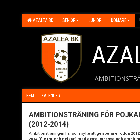
AZALEA BK
SENIOR
JUNIOR
DOMARE
AZA
AMBITIONSTRÄ
HEM
KALENDER
AMBITIONSTRÄNING FÖR POJKAR
(2012-2014)
Ambitionsträningen har som syfte att ge
spelare födda 2012
2014 (flickor och pojkar) med extra intresse och ambitio