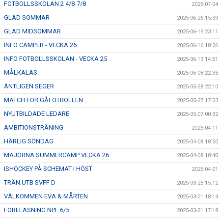
FOTBOLLSSKOLAN 2 4/8-7/8
2025-07-04
GLAD SOMMAR
2025-06-26 15:39
GLAD MIDSOMMAR
2025-06-19 23:11
INFO CAMPER - VECKA 26
2025-06-16 18:26
INFO FOTBOLLSSKOLAN - VECKA 25
2025-06-13 14:51
MÅLKALAS
2025-06-08 22:35
ÄNTLIGEN SEGER
2025-05-28 22:10
MATCH FÖR GÅFOTBOLLEN
2025-05-27 17:23
NYUTBILDADE LEDARE
2025-05-07 00:32
AMBITIONSTRÄNING
2025-04-11
HÄRLIG SÖNDAG
2025-04-08 18:50
MAJORNA SUMMERCAMP VECKA 26
2025-04-08 18:40
ISHOCKEY PÅ SCHEMAT I HÖST
2025-04-01
TRÄN.UTB SVFF D
2025-03-25 15:12
VÄLKOMMEN EVA & MÅRTEN
2025-03-21 18:14
FÖRELÄSNING NPF 6/5
2025-03-21 17:18