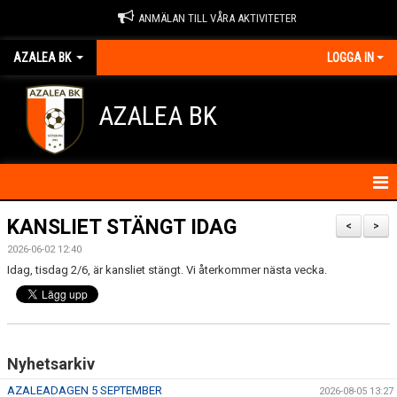
ANMÄLAN TILL VÅRA AKTIVITETER
AZALEA BK
LOGGA IN
AZALEA BK
HEM
KANSLIET STÄNGT IDAG
<
>
2026-06-02 12:40
KONTAKTA OSS
Idag, tisdag 2/6, är kansliet stängt. Vi återkommer nästa vecka.
OM FÖRENINGEN
BLI MEDLEM
Nyhetsarkiv
IDROTTSSKADOR
AZALEADAGEN 5 SEPTEMBER
2026-08-05 13:27