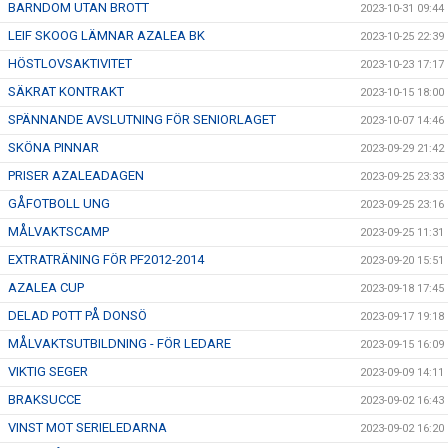
BARNDOM UTAN BROTT
2023-10-31 09:44
LEIF SKOOG LÄMNAR AZALEA BK
2023-10-25 22:39
HÖSTLOVSAKTIVITET
2023-10-23 17:17
SÄKRAT KONTRAKT
2023-10-15 18:00
SPÄNNANDE AVSLUTNING FÖR SENIORLAGET
2023-10-07 14:46
SKÖNA PINNAR
2023-09-29 21:42
PRISER AZALEADAGEN
2023-09-25 23:33
GÅFOTBOLL UNG
2023-09-25 23:16
MÅLVAKTSCAMP
2023-09-25 11:31
EXTRATRÄNING FÖR PF2012-2014
2023-09-20 15:51
AZALEA CUP
2023-09-18 17:45
DELAD POTT PÅ DONSÖ
2023-09-17 19:18
MÅLVAKTSUTBILDNING - FÖR LEDARE
2023-09-15 16:09
VIKTIG SEGER
2023-09-09 14:11
BRAKSUCCE
2023-09-02 16:43
VINST MOT SERIELEDARNA
2023-09-02 16:20