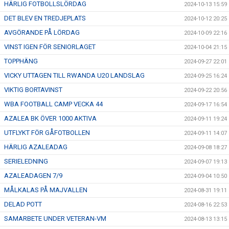
HÄRLIG FOTBOLLSLÖRDAG
2024-10-13 15:59
DET BLEV EN TREDJEPLATS
2024-10-12 20:25
AVGÖRANDE PÅ LÖRDAG
2024-10-09 22:16
VINST IGEN FÖR SENIORLAGET
2024-10-04 21:15
TOPPHÄNG
2024-09-27 22:01
VICKY UTTAGEN TILL RWANDA U20 LANDSLAG
2024-09-25 16:24
VIKTIG BORTAVINST
2024-09-22 20:56
WBA FOOTBALL CAMP VECKA 44
2024-09-17 16:54
AZALEA BK ÖVER 1000 AKTIVA
2024-09-11 19:24
UTFLYKT FÖR GÅFOTBOLLEN
2024-09-11 14:07
HÄRLIG AZALEADAG
2024-09-08 18:27
SERIELEDNING
2024-09-07 19:13
AZALEADAGEN 7/9
2024-09-04 10:50
MÅLKALAS PÅ MAJVALLEN
2024-08-31 19:11
DELAD POTT
2024-08-16 22:53
SAMARBETE UNDER VETERAN-VM
2024-08-13 13:15