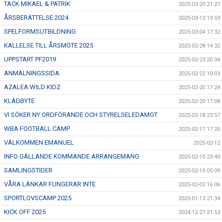
TACK MIKAEL & PATRIK
2025-03-20 21:27
ÅRSBERÄTTELSE 2024
2025-03-13 19:59
SPELFORMSUTBILDNING
2025-03-04 17:32
KALLELSE TILL ÅRSMÖTE 2025
2025-02-28 14:32
UPPSTART PF2019
2025-02-23 20:34
ANMÄLNINGSSIDA
2025-02-22 10:03
AZALEA WILD KIDZ
2025-02-20 17:24
KLÄDBYTE
2025-02-20 17:08
VI SÖKER NY ORDFÖRANDE OCH STYRELSELEDAMOT
2025-02-18 23:57
WBA FOOTBALL CAMP
2025-02-17 17:20
VÄLKOMMEN EMANUEL
2025-02-12
INFO GÄLLANDE KOMMANDE ARRANGEMANG
2025-02-10 23:40
SAMLINGSTIDER
2025-02-10 05:09
VÅRA LÄNKAR FUNGERAR INTE
2025-02-03 16:06
SPORTLOVSCAMP 2025
2025-01-13 21:34
KICK OFF 2025
2024-12-27 21:53