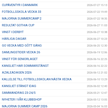
TRÄN.TIDER
CUPÄVENTYR I DANMARK
2026-07-27 15:13
FOTBOLLSSKOLA VECKA 33
2026-07-22 19:49
KLUBBHUS
MAJORNA SUMMERCAMP 2
2026-07-22 18:35
KLUBBSHOP
RESULTAT GOTHIA CUP
2026-06-27 11:03
VINST I DERBYT
2026-06-27 10:38
MATCHER
HÄRLIGA DAGAR
2026-06-27 10:23
GO VECKA MED GÔTT GÄNG
RIKTLINJER
2026-06-25 12:30
SAMLINGSTIDER VECKA 26
2026-06-19 12:06
SPONSRING
VINST FÖR SENIORLAGET
2026-06-16 22:25
KANSLIET HAR SOMMARSTÄNGT
2026-06-16 22:22
DOKUMENT
AZALEADAGEN 2026
2026-06-12 21:02
KALLELSE TILL FOTBOLLSSKOLAN NÄSTA VECKA
2026-06-10 13:29
KANSLIET STÄNGT IDAG
2026-06-02 12:40
SAMMANDRAG 23-24/5
2026-05-21 12:47
NYHETER I VÅR KLUBBSHOP
2026-05-12 13:05
MAJORNA SUMMER CAMP 2026
2026-05-04 16:03