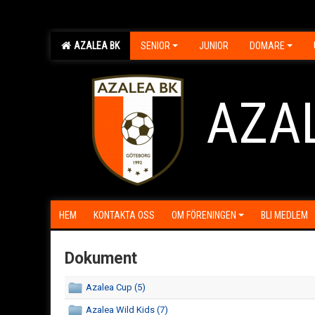
AZALEA BK
SENIOR
JUNIOR
DOMARE
AZA
HEM
KONTAKTA OSS
OM FÖRENINGEN
BLI MEDLEM
Dokument
Azalea Cup (5)
Azalea Wild Kids (7)