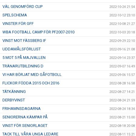
VÄL GENOMFÖRD CUP
2022-10-24 21:54
SPELSCHEMA
2022-10-12 23:10
VINSTER FÖR GFF
2022-10-08 21:27
WBA FOOTBALL CAMP FÖR PF2007-2010
2022-10-03 20:18
VINST MOT FÄSSBERG IF
2022-09-29 22:10
UDDAMÅLSFÖRLUST
2022-09-16 21:08
5 MOT 5 PÅ MAJVALLEN
2022-09-14 23:37
TRÄNARUTBILDNING D
2022-09-07 16:49
VI HAR BÖRJAT MED GÅFOTBOLL
2022-09-06 15:57
FLICKOR FÖDDA 2015 OCH 2016
2022-08-28 16:58
TÄTKÄNNING
2022-08-27 14:21
DERBYVINST
2022-08-24 21:59
FRIHAMNSDAGARNA
2022-08-24 18:34
SENIORERNA KÄMPAR PÅ
2022-08-21 15:00
VINST FÖR SENIORLAGET
2022-08-18 20:08
TACK TILL VÅRA UNGA LEDARE
2022-08-11 15:21