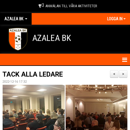
ANMÄLAN TILL VÅRA AKTIVITETER
AZALEA BK
LOGGA IN
AZALEA BK
HEM
TACK ALLA LEDARE
<
>
2022-12-16 17:32
KONTAKTA OSS
OM FÖRENINGEN
BLI MEDLEM
IDROTTSSKADOR