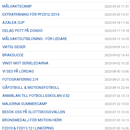
MÅLVAKTSCAMP
2023-09-25 11:31
EXTRATRÄNING FÖR PF2012-2014
2023-09-20 15:51
AZALEA CUP
2023-09-18 17:45
DELAD POTT PÅ DONSÖ
2023-09-17 19:18
MÅLVAKTSUTBILDNING - FÖR LEDARE
2023-09-15 16:09
VIKTIG SEGER
2023-09-09 14:11
BRAKSUCCE
2023-09-02 16:43
VINST MOT SERIELEDARNA
2023-09-02 16:20
VI SES PÅ LÖRDAG
2023-08-30 13:06
FOTOGRAFERING 2/9
2023-08-21 22:16
GÅFOTBOLL & MOTIONSFOTBOLL
2023-08-16 22:44
ANMÄLAN TILL FOTBOLLSSKOLAN V.32
2023-07-26 10:13
MAJORNA SUMMERCAMP
2023-07-22 13:02
BESÖK OSS PÅ SLOTTSKOGSVALLEN
2023-07-15 15:55
BRONSMEDALJ FÖR MOTION HERR
2023-07-05 16:15
F2010 & F2011/12 I LINKÖPING
2023-07-05 16:06