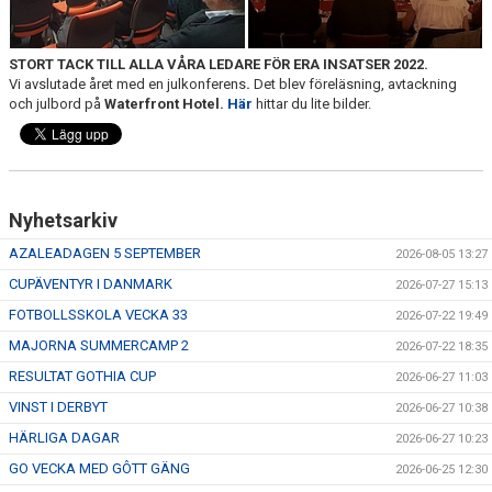
TRÄN.TIDER
KLUBBHUS
STORT TACK TILL ALLA VÅRA LEDARE FÖR ERA INSATSER 2022.
Vi avslutade året med en julkonferens
.
Det blev föreläsning, avtackning
och julbord på
Waterfront Hotel.
Här
hittar du lite bilder.
KLUBBSHOP
MATCHER
RIKTLINJER
Nyhetsarkiv
AZALEADAGEN 5 SEPTEMBER
2026-08-05 13:27
SPONSRING
CUPÄVENTYR I DANMARK
2026-07-27 15:13
DOKUMENT
FOTBOLLSSKOLA VECKA 33
2026-07-22 19:49
MAJORNA SUMMERCAMP 2
2026-07-22 18:35
RESULTAT GOTHIA CUP
2026-06-27 11:03
VINST I DERBYT
2026-06-27 10:38
HÄRLIGA DAGAR
2026-06-27 10:23
GO VECKA MED GÔTT GÄNG
2026-06-25 12:30