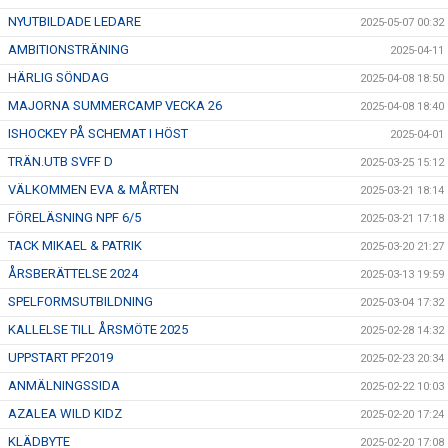
NYUTBILDADE LEDARE
2025-05-07 00:32
AMBITIONSTRÄNING
2025-04-11
HÄRLIG SÖNDAG
2025-04-08 18:50
MAJORNA SUMMERCAMP VECKA 26
2025-04-08 18:40
ISHOCKEY PÅ SCHEMAT I HÖST
2025-04-01
TRÄN.UTB SVFF D
2025-03-25 15:12
VÄLKOMMEN EVA & MÅRTEN
2025-03-21 18:14
FÖRELÄSNING NPF 6/5
2025-03-21 17:18
TACK MIKAEL & PATRIK
2025-03-20 21:27
ÅRSBERÄTTELSE 2024
2025-03-13 19:59
SPELFORMSUTBILDNING
2025-03-04 17:32
KALLELSE TILL ÅRSMÖTE 2025
2025-02-28 14:32
UPPSTART PF2019
2025-02-23 20:34
ANMÄLNINGSSIDA
2025-02-22 10:03
AZALEA WILD KIDZ
2025-02-20 17:24
KLÄDBYTE
2025-02-20 17:08