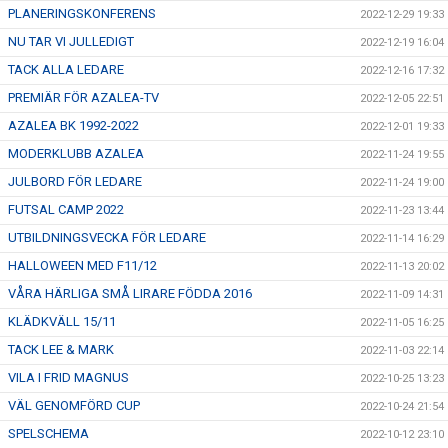
PLANERINGSKONFERENS
2022-12-29 19:33
NU TAR VI JULLEDIGT
2022-12-19 16:04
TACK ALLA LEDARE
2022-12-16 17:32
PREMIÄR FÖR AZALEA-TV
2022-12-05 22:51
AZALEA BK 1992-2022
2022-12-01 19:33
MODERKLUBB AZALEA
2022-11-24 19:55
JULBORD FÖR LEDARE
2022-11-24 19:00
FUTSAL CAMP 2022
2022-11-23 13:44
UTBILDNINGSVECKA FÖR LEDARE
2022-11-14 16:29
HALLOWEEN MED F11/12
2022-11-13 20:02
VÅRA HÄRLIGA SMÅ LIRARE FÖDDA 2016
2022-11-09 14:31
KLÄDKVÄLL 15/11
2022-11-05 16:25
TACK LEE & MARK
2022-11-03 22:14
VILA I FRID MAGNUS
2022-10-25 13:23
VÄL GENOMFÖRD CUP
2022-10-24 21:54
SPELSCHEMA
2022-10-12 23:10