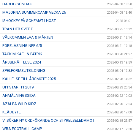
HÄRLIG SÖNDAG
2025-04-08 18:50
MAJORNA SUMMERCAMP VECKA 26
2025-04-08 18:40
ISHOCKEY PÅ SCHEMAT I HÖST
2025-04-01
TRÄN.UTB SVFF D
2025-03-25 15:12
VÄLKOMMEN EVA & MÅRTEN
2025-03-21 18:14
FÖRELÄSNING NPF 6/5
2025-03-21 17:18
TACK MIKAEL & PATRIK
2025-03-20 21:27
ÅRSBERÄTTELSE 2024
2025-03-13 19:59
SPELFORMSUTBILDNING
2025-03-04 17:32
KALLELSE TILL ÅRSMÖTE 2025
2025-02-28 14:32
UPPSTART PF2019
2025-02-23 20:34
ANMÄLNINGSSIDA
2025-02-22 10:03
AZALEA WILD KIDZ
2025-02-20 17:24
KLÄDBYTE
2025-02-20 17:08
VI SÖKER NY ORDFÖRANDE OCH STYRELSELEDAMOT
2025-02-18 23:57
WBA FOOTBALL CAMP
2025-02-17 17:20