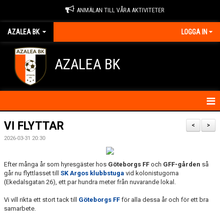
ANMÄLAN TILL VÅRA AKTIVITETER
AZALEA BK
LOGGA IN
AZALEA BK
HEM
VI FLYTTAR
<
>
2026-03-31 20:30
KONTAKTA OSS
OM FÖRENINGEN
Efter många år som hyresgäster hos
Göteborgs FF
och
GFF-gården
så
går nu flyttlasset till
SK Argos klubbstuga
vid kolonistugorna
(Ekedalsgatan 26), ett par hundra meter från nuvarande lokal.
BLI MEDLEM
Vi vill rikta ett stort tack till
Göteborgs FF
för alla dessa år och för ett bra
IDROTTSSKADOR
samarbete.