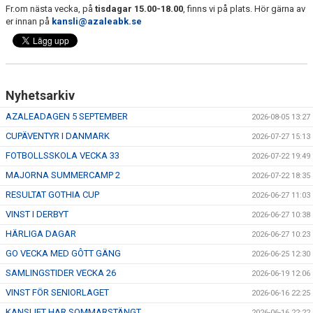
Fr.om nästa vecka, på
tisdagar 15.00-18.00
, finns vi på plats. Hör gärna av
TRÄN.TIDER
er innan på
kansli@azaleabk.se
KLUBBHUS
KLUBBSHOP
Nyhetsarkiv
MATCHER
AZALEADAGEN 5 SEPTEMBER
2026-08-05 13:27
RIKTLINJER
CUPÄVENTYR I DANMARK
2026-07-27 15:13
FOTBOLLSSKOLA VECKA 33
2026-07-22 19:49
SPONSRING
MAJORNA SUMMERCAMP 2
2026-07-22 18:35
DOKUMENT
RESULTAT GOTHIA CUP
2026-06-27 11:03
VINST I DERBYT
2026-06-27 10:38
HÄRLIGA DAGAR
2026-06-27 10:23
GO VECKA MED GÔTT GÄNG
2026-06-25 12:30
SAMLINGSTIDER VECKA 26
2026-06-19 12:06
VINST FÖR SENIORLAGET
2026-06-16 22:25
KANSLIET HAR SOMMARSTÄNGT
2026-06-16 22:22