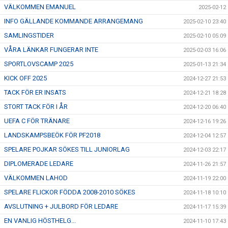
VÄLKOMMEN EMANUEL
2025-02-12
INFO GÄLLANDE KOMMANDE ARRANGEMANG
2025-02-10 23:40
SAMLINGSTIDER
2025-02-10 05:09
VÅRA LÄNKAR FUNGERAR INTE
2025-02-03 16:06
SPORTLOVSCAMP 2025
2025-01-13 21:34
KICK OFF 2025
2024-12-27 21:53
TACK FÖR ER INSATS
2024-12-21 18:28
STORT TACK FÖR I ÅR
2024-12-20 06:40
UEFA C FÖR TRÄNARE
2024-12-16 19:26
LANDSKAMPSBEÖK FÖR PF2018
2024-12-04 12:57
SPELARE POJKAR SÖKES TILL JUNIORLAG
2024-12-03 22:17
DIPLOMERADE LEDARE
2024-11-26 21:57
VÄLKOMMEN LAHOD
2024-11-19 22:00
SPELARE FLICKOR FÖDDA 2008-2010 SÖKES
2024-11-18 10:10
AVSLUTNING + JULBORD FÖR LEDARE
2024-11-17 15:39
EN VANLIG HÖSTHELG...
2024-11-10 17:43