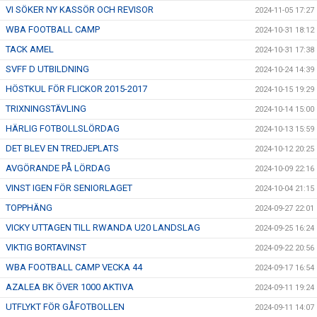
VI SÖKER NY KASSÖR OCH REVISOR
2024-11-05 17:27
WBA FOOTBALL CAMP
2024-10-31 18:12
TACK AMEL
2024-10-31 17:38
SVFF D UTBILDNING
2024-10-24 14:39
HÖSTKUL FÖR FLICKOR 2015-2017
2024-10-15 19:29
TRIXNINGSTÄVLING
2024-10-14 15:00
HÄRLIG FOTBOLLSLÖRDAG
2024-10-13 15:59
DET BLEV EN TREDJEPLATS
2024-10-12 20:25
AVGÖRANDE PÅ LÖRDAG
2024-10-09 22:16
VINST IGEN FÖR SENIORLAGET
2024-10-04 21:15
TOPPHÄNG
2024-09-27 22:01
VICKY UTTAGEN TILL RWANDA U20 LANDSLAG
2024-09-25 16:24
VIKTIG BORTAVINST
2024-09-22 20:56
WBA FOOTBALL CAMP VECKA 44
2024-09-17 16:54
AZALEA BK ÖVER 1000 AKTIVA
2024-09-11 19:24
UTFLYKT FÖR GÅFOTBOLLEN
2024-09-11 14:07