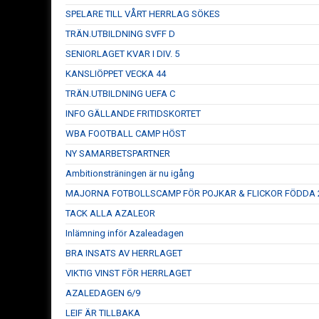
SPELARE TILL VÅRT HERRLAG SÖKES
TRÄN.UTBILDNING SVFF D
SENIORLAGET KVAR I DIV. 5
KANSLIÖPPET VECKA 44
TRÄN.UTBILDNING UEFA C
INFO GÄLLANDE FRITIDSKORTET
WBA FOOTBALL CAMP HÖST
NY SAMARBETSPARTNER
Ambitionsträningen är nu igång
MAJORNA FOTBOLLSCAMP FÖR POJKAR & FLICKOR FÖDDA 2
TACK ALLA AZALEOR
Inlämning inför Azaleadagen
BRA INSATS AV HERRLAGET
VIKTIG VINST FÖR HERRLAGET
AZALEDAGEN 6/9
LEIF ÄR TILLBAKA