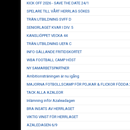
KICK OFF 2026 - SAVE THE DATE 24/1
SPELARE TILL VÅRT HERRLAG SÖKES
TRÄN.UTBILDNING SVFF D
SENIORLAGET KVAR I DIV. 5
KANSLIÖPPET VECKA 44
TRÄN.UTBILDNING UEFA C
INFO GÄLLANDE FRITIDSKORTET
WBA FOOTBALL CAMP HÖST
NY SAMARBETSPARTNER
Ambitionsträningen är nu igång
MAJORNA FOTBOLLSCAMP FÖR POJKAR & FLICKOR FÖDDA 2
TACK ALLA AZALEOR
Inlämning inför Azaleadagen
BRA INSATS AV HERRLAGET
VIKTIG VINST FÖR HERRLAGET
AZALEDAGEN 6/9