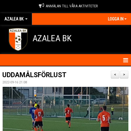
ANMÄLAN TILL VÅRA AKTIVITETER
AZALEA BK
LOGGA IN
AZALEA BK
HEM
UDDAMÅLSFÖRLUST
<
>
2022-09-16 21:08
KONTAKTA OSS
OM FÖRENINGEN
BLI MEDLEM
IDROTTSSKADOR