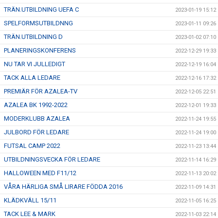
TRÄN.UTBILDNING UEFA C
2023-01-19 15:12
SPELFORMSUTBILDNNG
2023-01-11 09:26
TRÄN.UTBILDNING D
2023-01-02 07:10
PLANERINGSKONFERENS
2022-12-29 19:33
NU TAR VI JULLEDIGT
2022-12-19 16:04
TACK ALLA LEDARE
2022-12-16 17:32
PREMIÄR FÖR AZALEA-TV
2022-12-05 22:51
AZALEA BK 1992-2022
2022-12-01 19:33
MODERKLUBB AZALEA
2022-11-24 19:55
JULBORD FÖR LEDARE
2022-11-24 19:00
FUTSAL CAMP 2022
2022-11-23 13:44
UTBILDNINGSVECKA FÖR LEDARE
2022-11-14 16:29
HALLOWEEN MED F11/12
2022-11-13 20:02
VÅRA HÄRLIGA SMÅ LIRARE FÖDDA 2016
2022-11-09 14:31
KLÄDKVÄLL 15/11
2022-11-05 16:25
TACK LEE & MARK
2022-11-03 22:14