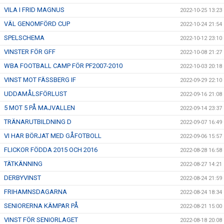
VILA I FRID MAGNUS
2022-10-25 13:23
VÄL GENOMFÖRD CUP
2022-10-24 21:54
SPELSCHEMA
2022-10-12 23:10
VINSTER FÖR GFF
2022-10-08 21:27
WBA FOOTBALL CAMP FÖR PF2007-2010
2022-10-03 20:18
VINST MOT FÄSSBERG IF
2022-09-29 22:10
UDDAMÅLSFÖRLUST
2022-09-16 21:08
5 MOT 5 PÅ MAJVALLEN
2022-09-14 23:37
TRÄNARUTBILDNING D
2022-09-07 16:49
VI HAR BÖRJAT MED GÅFOTBOLL
2022-09-06 15:57
FLICKOR FÖDDA 2015 OCH 2016
2022-08-28 16:58
TÄTKÄNNING
2022-08-27 14:21
DERBYVINST
2022-08-24 21:59
FRIHAMNSDAGARNA
2022-08-24 18:34
SENIORERNA KÄMPAR PÅ
2022-08-21 15:00
VINST FÖR SENIORLAGET
2022-08-18 20:08