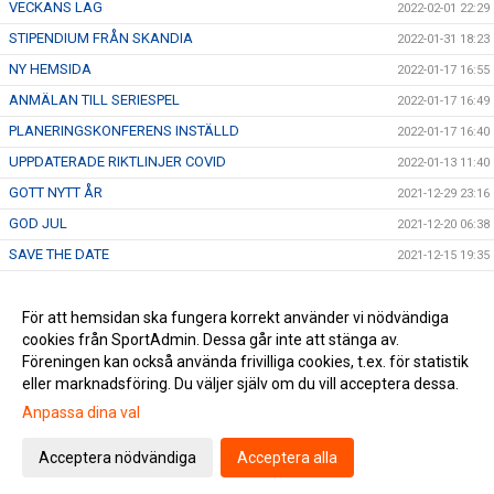
VECKANS LAG
2022-02-01 22:29
STIPENDIUM FRÅN SKANDIA
2022-01-31 18:23
NY HEMSIDA
2022-01-17 16:55
ANMÄLAN TILL SERIESPEL
2022-01-17 16:49
PLANERINGSKONFERENS INSTÄLLD
2022-01-17 16:40
UPPDATERADE RIKTLINJER COVID
2022-01-13 11:40
GOTT NYTT ÅR
2021-12-29 23:16
GOD JUL
2021-12-20 06:38
SAVE THE DATE
2021-12-15 19:35
GLAD LUCIA
2021-12-13 00:03
VINTERN ÄR HÄR
För att hemsidan ska fungera korrekt använder vi nödvändiga
2021-11-30 02:04
cookies från SportAdmin. Dessa går inte att stänga av.
TRÄNARUTBILDNING C GENOMFÖRD
2021-11-28 05:10
Föreningen kan också använda frivilliga cookies, t.ex. för statistik
eller marknadsföring. Du väljer själv om du vill acceptera dessa.
Anpassa dina val
Cookie-inställningar
Gå till Webbversion
Acceptera nödvändiga
Acceptera alla