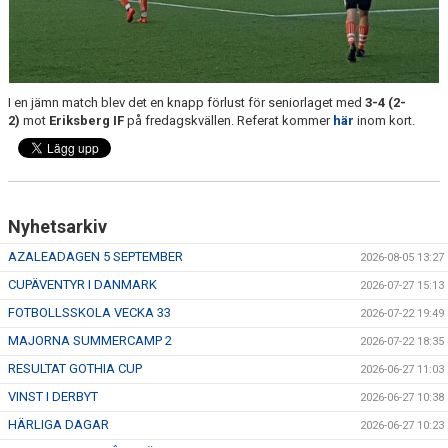
TRÄN.TIDER
KLUBBHUS
KLUBBSHOP
I en jämn match blev det en knapp förlust för seniorlaget med
3-4 (2-
2)
mot
Eriksberg IF
på fredagskvällen. Referat kommer
här
inom kort.
MATCHER
RIKTLINJER
Nyhetsarkiv
SPONSRING
AZALEADAGEN 5 SEPTEMBER
2026-08-05 13:27
DOKUMENT
CUPÄVENTYR I DANMARK
2026-07-27 15:13
FOTBOLLSSKOLA VECKA 33
2026-07-22 19:49
MAJORNA SUMMERCAMP 2
2026-07-22 18:35
RESULTAT GOTHIA CUP
2026-06-27 11:03
VINST I DERBYT
2026-06-27 10:38
HÄRLIGA DAGAR
2026-06-27 10:23