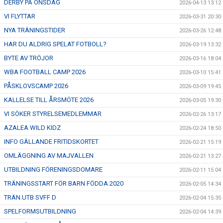
DERBY PÅ ONSDAG
2026-04-13 13:12
VI FLYTTAR
2026-03-31 20:30
NYA TRÄNINGSTIDER
2026-03-26 12:48
HAR DU ALDRIG SPELAT FOTBOLL?
2026-03-19 13:32
BYTE AV TRÖJOR
2026-03-16 18:04
WBA FOOTBALL CAMP 2026
2026-03-10 15:41
PÅSKLOVSCAMP 2026
2026-03-09 19:45
KALLELSE TILL ÅRSMÖTE 2026
2026-03-05 19:30
VI SÖKER STYRELSEMEDLEMMAR
2026-02-26 13:17
AZALEA WILD KIDZ
2026-02-24 18:50
INFO GÄLLANDE FRITIDSKORTET
2026-02-21 15:19
OMLÄGGNING AV MAJVALLEN
2026-02-21 13:27
UTBILDNING FÖRENINGSDOMARE
2026-02-11 15:04
TRÄNINGSSTART FÖR BARN FÖDDA 2020
2026-02-05 14:34
TRÄN.UTB SVFF D
2026-02-04 15:35
SPELFORMSUTBILDNING
2026-02-04 14:39