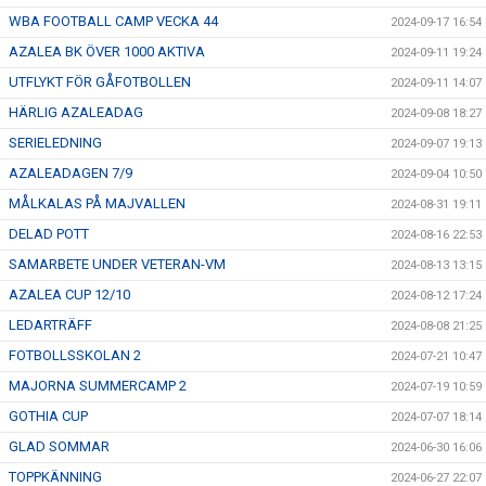
WBA FOOTBALL CAMP VECKA 44
2024-09-17 16:54
AZALEA BK ÖVER 1000 AKTIVA
2024-09-11 19:24
UTFLYKT FÖR GÅFOTBOLLEN
2024-09-11 14:07
HÄRLIG AZALEADAG
2024-09-08 18:27
SERIELEDNING
2024-09-07 19:13
AZALEADAGEN 7/9
2024-09-04 10:50
MÅLKALAS PÅ MAJVALLEN
2024-08-31 19:11
DELAD POTT
2024-08-16 22:53
SAMARBETE UNDER VETERAN-VM
2024-08-13 13:15
AZALEA CUP 12/10
2024-08-12 17:24
LEDARTRÄFF
2024-08-08 21:25
FOTBOLLSSKOLAN 2
2024-07-21 10:47
MAJORNA SUMMERCAMP 2
2024-07-19 10:59
GOTHIA CUP
2024-07-07 18:14
GLAD SOMMAR
2024-06-30 16:06
TOPPKÄNNING
2024-06-27 22:07