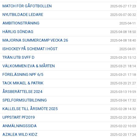
MATCH FÖR GÅFOTBOLLEN
2025-05-27 17:23
NYUTBILDADE LEDARE
2025-05-07 00:32
AMBITIONSTRÄNING
2025-04-11
HÄRLIG SÖNDAG
2025-04-08 18:50
MAJORNA SUMMERCAMP VECKA 26
2025-04-08 18:40
ISHOCKEY PÅ SCHEMAT I HÖST
2025-04-01
TRÄN.UTB SVFF D
2025-03-25 15:12
VÄLKOMMEN EVA & MÅRTEN
2025-03-21 18:14
FÖRELÄSNING NPF 6/5
2025-03-21 17:18
TACK MIKAEL & PATRIK
2025-03-20 21:27
ÅRSBERÄTTELSE 2024
2025-03-13 19:59
SPELFORMSUTBILDNING
2025-03-04 17:32
KALLELSE TILL ÅRSMÖTE 2025
2025-02-28 14:32
UPPSTART PF2019
2025-02-23 20:34
ANMÄLNINGSSIDA
2025-02-22 10:03
AZALEA WILD KIDZ
2025-02-20 17:24