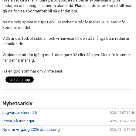
Nästa vecka tränar vi bara på torsdagen då det är skolavslutning på
tisdagen och många har andra planer då. Planen är dock bokad så vill man
gå dit för lite spontanfotboll så går det bra.
Nästa helg spelar vi cup i Lerkil. Matcherna pågår mellan 9-15. Mer info
kommer om det.
V 25 är det fotbollsskolan och vi hänvisar till den då många barn redan är
anmälda dit.
Vi planerar att dra igång med träningar v 32 eller 33 igen. Mer info kommer
när det närmar sig.
Ha en god sommar om vi inte ses!
Nyhetsarkiv
Lagvärdar våren -26
2026-04-07 19:46
Prova-på träningar
2026-01-14 23:03
Nu drar vi igång 2026 års säsong
2026-01-13 17:09