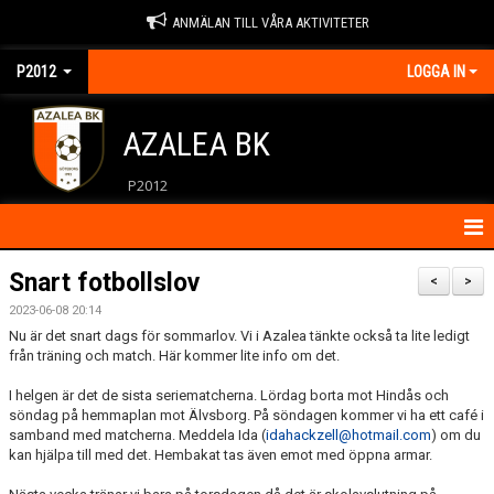
ANMÄLAN TILL VÅRA AKTIVITETER
P2012
LOGGA IN
AZALEA BK
P2012
HEM
Snart fotbollslov
<
>
2023-06-08 20:14
KONTAKT
Nu är det snart dags för sommarlov. Vi i Azalea tänkte också ta lite ledigt
från träning och match. Här kommer lite info om det.
KALENDER
I helgen är det de sista seriematcherna. Lördag borta mot Hindås och
MATCHER
söndag på hemmaplan mot Älvsborg. På söndagen kommer vi ha ett café i
samband med matcherna. Meddela Ida (
idahackzell@hotmail.com
) om du
kan hjälpa till med det. Hembakat tas även emot med öppna armar.
NYHETER