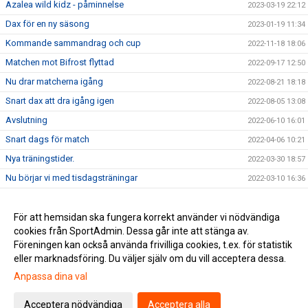
Azalea wild kidz - påminnelse
2023-03-19 22:12
Dax för en ny säsong
2023-01-19 11:34
Kommande sammandrag och cup
2022-11-18 18:06
Matchen mot Bifrost flyttad
2022-09-17 12:50
Nu drar matcherna igång
2022-08-21 18:18
Snart dax att dra igång igen
2022-08-05 13:08
Avslutning
2022-06-10 16:01
Snart dags för match
2022-04-06 10:21
Nya träningstider.
2022-03-30 18:57
Nu börjar vi med tisdagsträningar
2022-03-10 16:36
Prova-på träningar
2022-02-07 21:35
Nu kör vi igång!
För att hemsidan ska fungera korrekt använder vi nödvändiga
2022-01-25 22:02
cookies från SportAdmin. Dessa går inte att stänga av.
Vinterns träningar
2022-01-23 21:54
Föreningen kan också använda frivilliga cookies, t.ex. för statistik
eller marknadsföring. Du väljer själv om du vill acceptera dessa.
Anpassa dina val
Cookie-inställningar
Gå till Webbversion
Acceptera nödvändiga
Acceptera alla