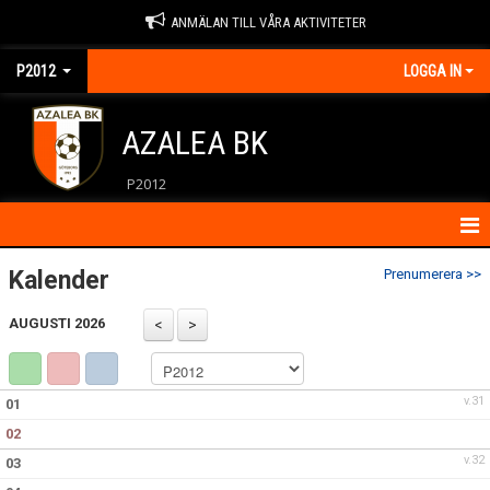
ANMÄLAN TILL VÅRA AKTIVITETER
P2012
LOGGA IN
AZALEA BK
P2012
HEM
Kalender
Prenumerera >>
KONTAKT
AUGUSTI 2026
KALENDER
v.31
01
MATCHER
02
NYHETER
v.32
03