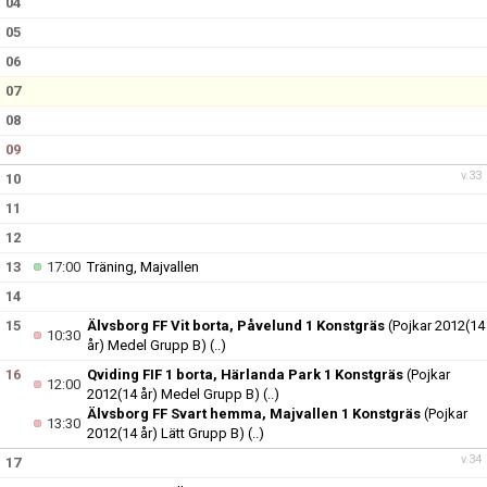
04
05
06
07
08
09
v.33
10
11
12
13
17:00
Träning, Majvallen
14
15
Älvsborg FF Vit borta, Påvelund 1 Konstgräs
(Pojkar 2012(14
10:30
år) Medel Grupp B)
(..)
16
Qviding FIF 1 borta, Härlanda Park 1 Konstgräs
(Pojkar
12:00
2012(14 år) Medel Grupp B)
(..)
Älvsborg FF Svart hemma, Majvallen 1 Konstgräs
(Pojkar
13:30
2012(14 år) Lätt Grupp B)
(..)
v.34
17