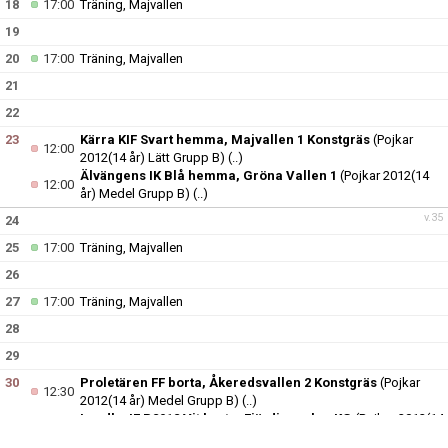
18
17:00
Träning, Majvallen
19
20
17:00
Träning, Majvallen
21
22
23
Kärra KIF Svart hemma, Majvallen 1 Konstgräs
(Pojkar
12:00
2012(14 år) Lätt Grupp B)
(..)
Älvängens IK Blå hemma, Gröna Vallen 1
(Pojkar 2012(14
12:00
år) Medel Grupp B)
(..)
v.35
24
25
17:00
Träning, Majvallen
26
27
17:00
Träning, Majvallen
28
29
30
Proletären FF borta, Åkeredsvallen 2 Konstgräs
(Pojkar
12:30
2012(14 år) Medel Grupp B)
(..)
Lundby IF P2012 Vit borta, Fjärdingsplan KG
(Pojkar 2012(14
15:30
år) Lätt Grupp B)
(..)