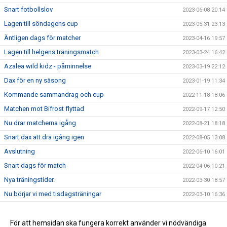
Snart fotbollslov
2023-06-08 20:14
Lagen till söndagens cup
2023-05-31 23:13
Äntligen dags för matcher
2023-04-16 19:57
Lagen till helgens träningsmatch
2023-03-24 16:42
Azalea wild kidz - påminnelse
2023-03-19 22:12
Dax för en ny säsong
2023-01-19 11:34
Kommande sammandrag och cup
2022-11-18 18:06
Matchen mot Bifrost flyttad
2022-09-17 12:50
Nu drar matcherna igång
2022-08-21 18:18
Snart dax att dra igång igen
2022-08-05 13:08
Avslutning
2022-06-10 16:01
Snart dags för match
2022-04-06 10:21
Nya träningstider.
2022-03-30 18:57
Nu börjar vi med tisdagsträningar
2022-03-10 16:36
Prova-på träningar
2022-02-07 21:35
Nu kör vi igång!
För att hemsidan ska fungera korrekt använder vi nödvändiga
2022-01-25 22:02