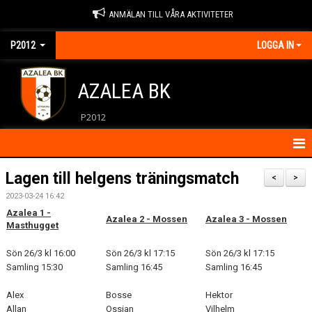
ANMÄLAN TILL VÅRA AKTIVITETER
P2012
LOGGA IN
AZALEA BK
P2012
HEM
Lagen till helgens träningsmatch
<
>
2023-03-24 16:42
KONTAKT
Azalea 1 -
Azalea 2 - Mossen
Azalea 3 - Mossen
Masthugget
KALENDER
Sön 26/3 kl 16:00
Sön 26/3 kl 17:15
Sön 26/3 kl 17:15
MATCHER
Samling 15:30
Samling 16:45
Samling 16:45
NYHETER
Alex
Bosse
Hektor
Allan
Ossian
Vilhelm