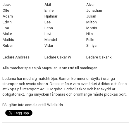
Jack
Akil
Alvar
Olle
Emile
Jonathan
Adam
Hjalmar
Julian
Edvin
Lee
Milton
Loa
Leon
Morris
Malte
Levi
Nils
Mathis
Mandel
Pelle
Ruben
Vidar
Shriyan
Ledare Andreas
Ledare Oskar W
Ledare Oskar k
Alla matcher spelas på Majvallen. Kom i tid till samlingen.
Ledarna har med sig matchtröjor. Barnen kommer ombytta i oranga
strumpor och svarta shorts. Dessa måste vara av märket Adidas och finns
att köpa på Intersport 421 i Högsbo. Fotbollsskor och benskydd är
obligatoriskt. Inga smycken får bäras och öronhänge måste plockas bort.
PS, glöm inte anmäla er till Wild kids...