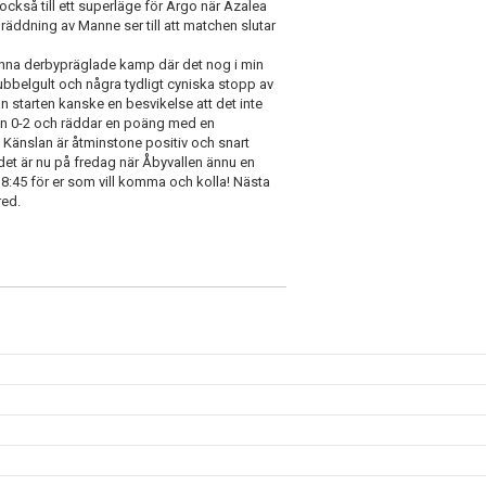
 också till ett superläge för Argo när Azalea
räddning av Manne ser till att matchen slutar
denna derbypräglade kamp där det nog i min
ubbelgult och några tydligt cyniska stopp av
n starten kanske en besvikelse att det inte
ån 0-2 och räddar en poäng med en
d. Känslan är åtminstone positiv och snart
det är nu på fredag när Åbyvallen ännu en
:45 för er som vill komma och kolla! Nästa
red.