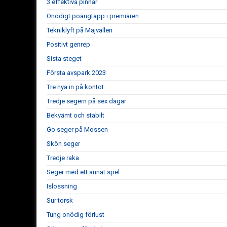
3 effektiva pinnar
Onödigt poängtapp i premiären
Tekniklyft på Majvallen
Positivt genrep
Sista steget
Första avspark 2023
Tre nya in på kontot
Tredje segern på sex dagar
Bekvämt och stabilt
Go seger på Mossen
Skön seger
Tredje raka
Seger med ett annat spel
Islossning
Sur torsk
Tung onödig förlust