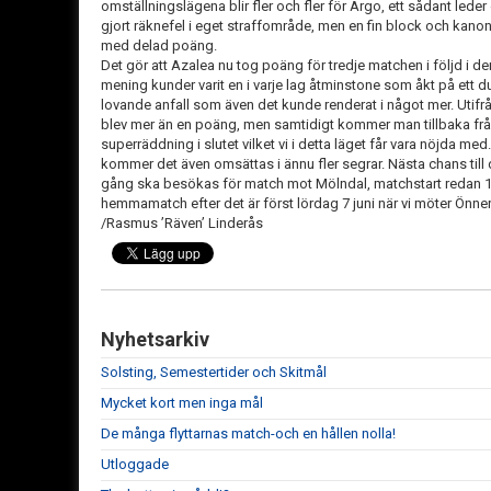
omställningslägena blir fler och fler för Argo, ett sådant leder
gjort räknefel i eget straffområde, men en fin block och kanon
med delad poäng.
Det gör att Azalea nu tog poäng för tredje matchen i följd i 
mening kunder varit en i varje lag åtminstone som åkt på ett d
lovande anfall som även det kunde renderat i något mer. Utifrå
blev mer än en poäng, men samtidigt kommer man tillbaka fr
superräddning i slutet vilket vi i detta läget får vara nöjda me
kommer det även omsättas i ännu fler segrar. Nästa chans till 
gång ska besökas för match mot Mölndal, matchstart redan 18
hemmamatch efter det är först lördag 7 juni när vi möter Önne
/Rasmus ’Räven’ Linderås
Nyhetsarkiv
Solsting, Semestertider och Skitmål
Mycket kort men inga mål
De många flyttarnas match-och en hållen nolla!
Utloggade