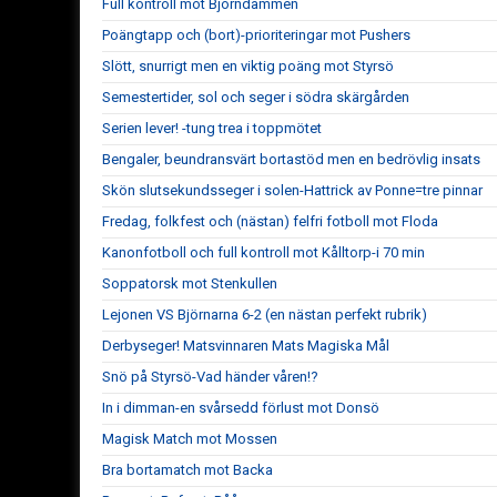
Full kontroll mot Björndammen
Poängtapp och (bort)-prioriteringar mot Pushers
Slött, snurrigt men en viktig poäng mot Styrsö
Semestertider, sol och seger i södra skärgården
Serien lever! -tung trea i toppmötet
Bengaler, beundransvärt bortastöd men en bedrövlig insats
Skön slutsekundsseger i solen-Hattrick av Ponne=tre pinnar
Fredag, folkfest och (nästan) felfri fotboll mot Floda
Kanonfotboll och full kontroll mot Kålltorp-i 70 min
Soppatorsk mot Stenkullen
Lejonen VS Björnarna 6-2 (en nästan perfekt rubrik)
Derbyseger! Matsvinnaren Mats Magiska Mål
Snö på Styrsö-Vad händer våren!?
In i dimman-en svårsedd förlust mot Donsö
Magisk Match mot Mossen
Bra bortamatch mot Backa