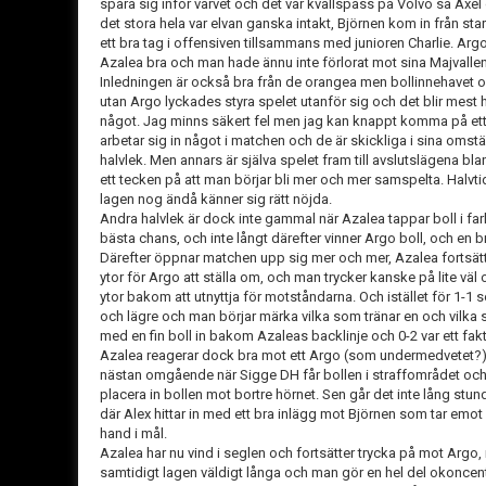
spara sig inför varvet och det var kvällspass på Volvo så Ax
det stora hela var elvan ganska intakt, Björnen kom in från star
ett bra tag i offensiven tillsammans med junioren Charlie. Argo 
Azalea bra och man hade ännu inte förlorat mot sina Majvalle
Inledningen är också bra från de orangea men bollinnehavet o
utan Argo lyckades styra spelet utanför sig och det blir mest
något. Jag minns säkert fel men jag kan knappt komma på ett ri
arbetar sig in något i matchen och de är skickliga i sina omställni
halvlek. Men annars är själva spelet fram till avslutslägena b
ett tecken på att man börjar bli mer och mer samspelta. Halvti
lagen nog ändå känner sig rätt nöjda.
Andra halvlek är dock inte gammal när Azalea tappar boll i f
bästa chans, och inte långt därefter vinner Argo boll, och en 
Därefter öppnar matchen upp sig mer och mer, Azalea fortsät
ytor för Argo att ställa om, och man trycker kanske på lite väl 
ytor bakom att utnyttja för motståndarna. Och istället för 1-1 s
och lägre och man börjar märka vilka som tränar en och vilka s
med en fin boll in bakom Azaleas backlinje och 0-2 var ett fak
Azalea reagerar dock bra mot ett Argo (som undermedvetet?)
nästan omgående när Sigge DH får bollen i straffområdet och 
placera in bollen mot bortre hörnet. Sen går det inte lång st
där Alex hittar in med ett bra inlägg mot Björnen som tar emo
hand i mål.
Azalea har nu vind i seglen och fortsätter trycka på mot Argo
samtidigt lagen väldigt långa och man gör en hel del okonce