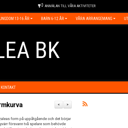
ANMÄLAN TILL VÅRA AKTIVITETER
UNGDOM 13-16 ÅR
BARN 6-12 ÅR
VÅRA ARRANGEMANG
UT
LEA BK
KONTAKT
ormkurva
<
>
r Azaleas form på uppåtgående och det börjar
 Tyvärr försvann två spelare som behövde