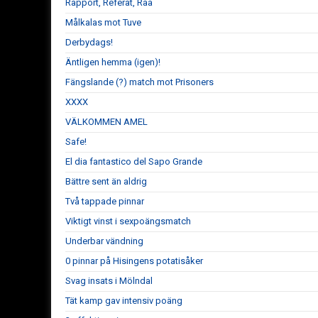
Rapport, Referat, Råå
Målkalas mot Tuve
Derbydags!
Äntligen hemma (igen)!
Fängslande (?) match mot Prisoners
XXXX
VÄLKOMMEN AMEL
Safe!
El dia fantastico del Sapo Grande
Bättre sent än aldrig
Två tappade pinnar
Viktigt vinst i sexpoängsmatch
Underbar vändning
0 pinnar på Hisingens potatisåker
Svag insats i Mölndal
Tät kamp gav intensiv poäng