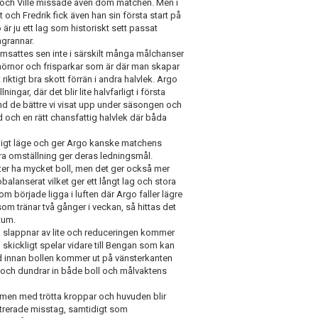
el och Ville missade även dom matchen. Men i
t och Fredrik fick även han sin första start på
är ju ett lag som historiskt sett passat
ngrannar.
msattes sen inte i särskilt många målchanser
 hörnor och frisparkar som är där man skapar
ktigt bra skott förrän i andra halvlek. Argo
ngar, där det blir lite halvfarligt i första
land de bättre vi visat upp under säsongen och
d och en rätt chansfattig halvlek där båda
arligt läge och ger Argo kanske matchens
bra omställning ger deras ledningsmål.
ter ha mycket boll, men det ger också mer
obalanserat vilket ger ett långt lag och stora
om började ligga i luften där Argo faller lägre
om tränar två gånger i veckan, så hittas det
tum.
 slappnar av lite och reduceringen kommer
skickligt spelar vidare till Bengan som kan
und innan bollen kommer ut på vänsterkanten
t och dundrar in både boll och målvaktens
, men med trötta kroppar och huvuden blir
ntrerade misstag, samtidigt som