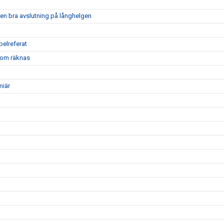
 en bra avslutning på långhelgen
belreferat
 som räknas
miär