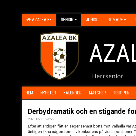
AZALEA BK
SENIOR
JUNIOR
DOMARE
AZA
Herrsenior
HEM
NYHETER
KALENDER
MATCHER
TRUPPEN
Derbydramatik och en stigande f
2025-05-18 23:55
Efter att äntligen fått en seger senast borta mot Valhalla va
äntligen likna någon form av konkurrens på vissa positioner.