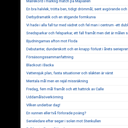
Målrekord i märklig match på Majvallen
En bra halvlek, trötta ben, tidigt drömmål, sent avgörande och
Derbydramatik och en stigande formkurva
Vi hade i alla fall tur med vädret och fel man i centrum -ett dub
Snedsparkar och felsparkar, ett fall framåt men det är målen
Bjudningarnas afton mot Floda
Debutanter, dunderskott och en knapp förlust i årets seriepre
Försäsongssammanfattning
Blackout i Backa
Vattensjuk plan, fasta situationer och släkten är värst
Mentala mål men en rejäl missräkning
Fredag, fem mål framåt och ett hattrick av Calle
Uddamålsöverkörning
Vilken underbar dag!
En vunnen eller två förlorade poäng?
Serieledare efter seger i solen mot Stenkullen