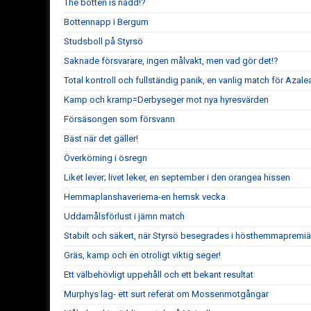
The botten is nådd!?
Bottennapp i Bergum
Studsboll på Styrsö
Saknade försvarare, ingen målvakt, men vad gör det!?
Total kontroll och fullständig panik, en vanlig match för Azale
Kamp och kramp=Derbyseger mot nya hyresvärden
Försäsongen som försvann
Bäst när det gäller!
Överkörning i ösregn
Liket lever; livet leker, en september i den orangea hissen
Hemmaplanshaverierna-en hemsk vecka
Uddamålsförlust i jämn match
Stabilt och säkert, när Styrsö besegrades i hösthemmapremiä
Gräs, kamp och en otroligt viktig seger!
Ett välbehövligt uppehåll och ett bekant resultat
Murphys lag- ett surt referat om Mossenmotgångar