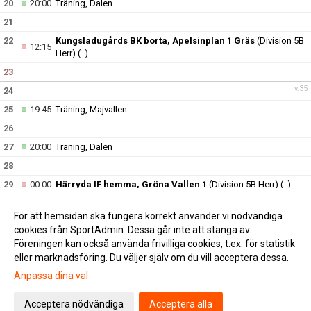
20
20:00
Träning, Dalen
21
22
Kungsladugårds BK borta, Apelsinplan 1 Gräs
(Division 5B
12:15
Herr)
(..)
23
v.35
24
25
19:45
Träning, Majvallen
26
27
20:00
Träning, Dalen
28
29
00:00
Härryda IF hemma, Gröna Vallen 1
(Division 5B Herr)
(..)
30
För att hemsidan ska fungera korrekt använder vi nödvändiga
v.36
31
cookies från SportAdmin. Dessa går inte att stänga av.
Föreningen kan också använda frivilliga cookies, t.ex. för statistik
eller marknadsföring. Du väljer själv om du vill acceptera dessa.
Anpassa dina val
Cookie-inställningar
Gå till Webbversion
Acceptera nödvändiga
Acceptera alla