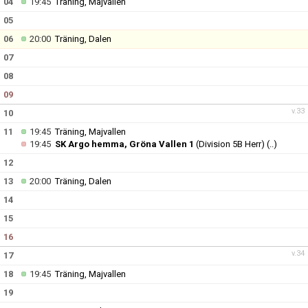
04
19:45
Träning, Majvallen
KONTAKT
05
06
20:00
Träning, Dalen
07
08
09
v.33
10
11
19:45
Träning, Majvallen
19:45
SK Argo hemma, Gröna Vallen 1
(Division 5B Herr)
(..)
12
13
20:00
Träning, Dalen
14
15
16
v.34
17
18
19:45
Träning, Majvallen
19