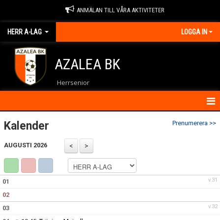
ANMÄLAN TILL VÅRA AKTIVITETER
HERR A-LAG
LOGGA IN
AZALEA BK
Herrsenior
HEM
Kalender
Prenumerera >>
NYHETER
AUGUSTI 2026
KALENDER
v.31
01
MATCHER
02
TRUPPEN
v.32
03