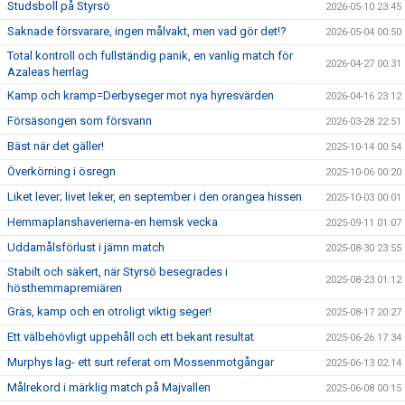
Studsboll på Styrsö
2026-05-10 23:45
Saknade försvarare, ingen målvakt, men vad gör det!?
2026-05-04 00:50
Total kontroll och fullständig panik, en vanlig match för
2026-04-27 00:31
Azaleas herrlag
Kamp och kramp=Derbyseger mot nya hyresvärden
2026-04-16 23:12
Försäsongen som försvann
2026-03-28 22:51
Bäst när det gäller!
2025-10-14 00:54
Överkörning i ösregn
2025-10-06 00:20
Liket lever; livet leker, en september i den orangea hissen
2025-10-03 00:01
Hemmaplanshaverierna-en hemsk vecka
2025-09-11 01:07
Uddamålsförlust i jämn match
2025-08-30 23:55
Stabilt och säkert, när Styrsö besegrades i
2025-08-23 01:12
hösthemmapremiären
Gräs, kamp och en otroligt viktig seger!
2025-08-17 20:27
Ett välbehövligt uppehåll och ett bekant resultat
2025-06-26 17:34
Murphys lag- ett surt referat om Mossenmotgångar
2025-06-13 02:14
Målrekord i märklig match på Majvallen
2025-06-08 00:15