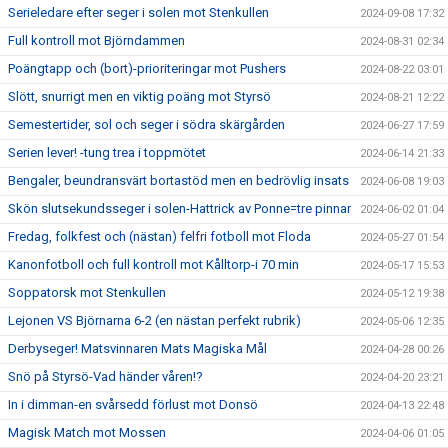
Serieledare efter seger i solen mot Stenkullen
2024-09-08 17:32
Full kontroll mot Björndammen
2024-08-31 02:34
Poängtapp och (bort)-prioriteringar mot Pushers
2024-08-22 03:01
Slött, snurrigt men en viktig poäng mot Styrsö
2024-08-21 12:22
Semestertider, sol och seger i södra skärgården
2024-06-27 17:59
Serien lever! -tung trea i toppmötet
2024-06-14 21:33
Bengaler, beundransvärt bortastöd men en bedrövlig insats
2024-06-08 19:03
Skön slutsekundsseger i solen-Hattrick av Ponne=tre pinnar
2024-06-02 01:04
Fredag, folkfest och (nästan) felfri fotboll mot Floda
2024-05-27 01:54
Kanonfotboll och full kontroll mot Kålltorp-i 70 min
2024-05-17 15:53
Soppatorsk mot Stenkullen
2024-05-12 19:38
Lejonen VS Björnarna 6-2 (en nästan perfekt rubrik)
2024-05-06 12:35
Derbyseger! Matsvinnaren Mats Magiska Mål
2024-04-28 00:26
Snö på Styrsö-Vad händer våren!?
2024-04-20 23:21
In i dimman-en svårsedd förlust mot Donsö
2024-04-13 22:48
Magisk Match mot Mossen
2024-04-06 01:05