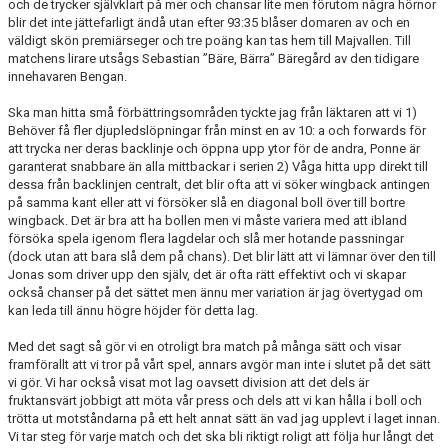
och de trycker självklart på mer och chansar lite men förutom några hörnor
blir det inte jättefarligt ändå utan efter 93:35 blåser domaren av och en
väldigt skön premiärseger och tre poäng kan tas hem till Majvallen. Till
matchens lirare utsågs Sebastian ”Bäre, Bärra” Bäregård av den tidigare
innehavaren Bengan.
Ska man hitta små förbättringsområden tyckte jag från läktaren att vi 1)
Behöver få fler djupledslöpningar från minst en av 10: a och forwards för
att trycka ner deras backlinje och öppna upp ytor för de andra, Ponne är
garanterat snabbare än alla mittbackar i serien 2) Våga hitta upp direkt till
dessa från backlinjen centralt, det blir ofta att vi söker wingback antingen
på samma kant eller att vi försöker slå en diagonal boll över till bortre
wingback. Det är bra att ha bollen men vi måste variera med att ibland
försöka spela igenom flera lagdelar och slå mer hotande passningar
(dock utan att bara slå dem på chans). Det blir lätt att vi lämnar över den till
Jonas som driver upp den själv, det är ofta rätt effektivt och vi skapar
också chanser på det sättet men ännu mer variation är jag övertygad om
kan leda till ännu högre höjder för detta lag.
Med det sagt så gör vi en otroligt bra match på många sätt och visar
framförallt att vi tror på vårt spel, annars avgör man inte i slutet på det sätt
vi gör. Vi har också visat mot lag oavsett division att det dels är
fruktansvärt jobbigt att möta vår press och dels att vi kan hålla i boll och
trötta ut motståndarna på ett helt annat sätt än vad jag upplevt i laget innan.
Vi tar steg för varje match och det ska bli riktigt roligt att följa hur långt det