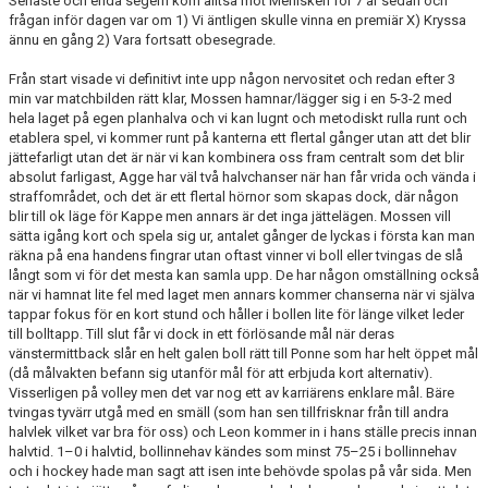
Senaste och enda segern kom alltså mot Menisken för 7 år sedan och
KONTAKT
frågan inför dagen var om 1) Vi äntligen skulle vinna en premiär X) Kryssa
ännu en gång 2) Vara fortsatt obesegrade.
Från start visade vi definitivt inte upp någon nervositet och redan efter 3
min var matchbilden rätt klar, Mossen hamnar/lägger sig i en 5-3-2 med
hela laget på egen planhalva och vi kan lugnt och metodiskt rulla runt och
etablera spel, vi kommer runt på kanterna ett flertal gånger utan att det blir
jättefarligt utan det är när vi kan kombinera oss fram centralt som det blir
absolut farligast, Agge har väl två halvchanser när han får vrida och vända i
straffområdet, och det är ett flertal hörnor som skapas dock, där någon
blir till ok läge för Kappe men annars är det inga jättelägen. Mossen vill
sätta igång kort och spela sig ur, antalet gånger de lyckas i första kan man
räkna på ena handens fingrar utan oftast vinner vi boll eller tvingas de slå
långt som vi för det mesta kan samla upp. De har någon omställning också
när vi hamnat lite fel med laget men annars kommer chanserna när vi själva
tappar fokus för en kort stund och håller i bollen lite för länge vilket leder
till bolltapp. Till slut får vi dock in ett förlösande mål när deras
vänstermittback slår en helt galen boll rätt till Ponne som har helt öppet mål
(då målvakten befann sig utanför mål för att erbjuda kort alternativ).
Visserligen på volley men det var nog ett av karriärens enklare mål. Bäre
tvingas tyvärr utgå med en smäll (som han sen tillfrisknar från till andra
halvlek vilket var bra för oss) och Leon kommer in i hans ställe precis innan
halvtid. 1–0 i halvtid, bollinnehav kändes som minst 75–25 i bollinnehav
och i hockey hade man sagt att isen inte behövde spolas på vår sida. Men