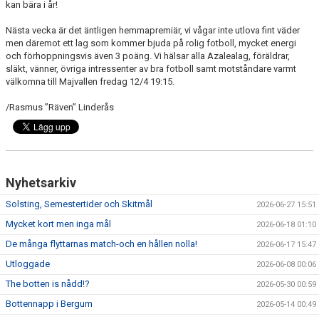
kan bära i år!
Nästa vecka är det äntligen hemmapremiär, vi vågar inte utlova fint väder
men däremot ett lag som kommer bjuda på rolig fotboll, mycket energi
och förhoppningsvis även 3 poäng. Vi hälsar alla Azalealag, föräldrar,
släkt, vänner, övriga intressenter av bra fotboll samt motståndare varmt
välkomna till Majvallen fredag 12/4 19:15.
/Rasmus ”Räven” Linderås
Nyhetsarkiv
Solsting, Semestertider och Skitmål
2026-06-27 15:51
Mycket kort men inga mål
2026-06-18 01:10
De många flyttarnas match-och en hållen nolla!
2026-06-17 15:47
Utloggade
2026-06-08 00:06
The botten is nådd!?
2026-05-30 00:59
Bottennapp i Bergum
2026-05-14 00:49