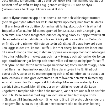
trots det inte jättemånga farliga chanser, dock ska man ha med sig att det
oavsett nivå är svårt att bryta sig igenom ett lågt 5-3-2 och spelyta 3
(bakom deras backlinje) blir inte särskilt stor.
I andra flyttar Mossen upp positionerna lite mer och vi blir något tröttare
(och de gör byten oftare för att kunna trycka upp mer), men fram till deras
mål är vi fortsatt klart bättre, Jonas har ett farligt skott och vi får ett antal
frisparkar efter att han blivit nedsparkad för 22: a, 23:e och 24:e gången.
Men mitt i alla dessa farligheter leder en olycklig skarv av Kappe fram till att
deras anfallare får halvfriläge och kan få iväg ett bra skott som Pada gör
en fin räddning på men där returen tyvärr går rätt ut till deras forward som
kan lägga in den i to, kasse. De får ju lite mer energi här men det leder inte
till särskilt många chanser, matchen öppnas också upp mer när båda lagen
inte orkar jobba lika mycket upp och ner, vi tvingas och gör en hel del byten
pga. skadekänningar, kramp och annat vilket väl knappast hjälper för att få
mer rytm i spelet. Vi fortsätter skapa halvchanser, tror vi har ett friläge, Leon
med flera har några instick mot bl.a. Bäre där vi tyvärr inte får till något
avslut och Alex tar en 60-meterslöpning och är så när efter att ha petat den
förbi en back kunna göra detsamma runt målvakten och minst få med sig
en straff, men den för dagen väldigt duktiga Mossenmålvakten lyckas
avvärja i sista stund. Men till slut ger en omställning resultat där Leon
ungefär vid mittplan får bollen halvt rättvänd, vänder om och slår en perfekt
boll ut till Calle som tar med sig den, och slår ett hårt lågt inspel förbi
målvakten till Bärra Inzaghi som än en gång är på rätt plats och kan dundra
in segermålet. Sista 10 blir såklart nervösa när vi ska spela av en ledning,