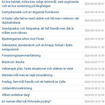
En bra halvlek, trötta ben, tidigt drömmål, sent avgörande
2025-06-02 00:47
och en bra avslutning på långhelgen
Derbydramatik och en stigande formkurva
2025-05-18 23:55
Vi hade i alla fall tur med vädret och fel man i centrum -ett
2025-05-03 02:17
dubbelreferat
Snedsparkar och felsparkar, ett fall framåt men det är
2025-04-18 01:51
målen som räknas
Bjudningarnas afton mot Floda
2025-04-12 02:47
Debutanter, dunderskott och en knapp förlust i årets
2025-04-06 21:32
seriepremiär
Försäsongssammanfattning
2025-04-04 16:09
Blackout i Backa
2025-03-03 17:17
Vattensjuk plan, fasta situationer och släkten är värst
2025-02-26 14:28
Mentala mål men en rejäl missräkning
2024-10-10 01:05
Fredag, fem mål framåt och ett hattrick av Calle
2024-10-05 02:54
Uddamålsöverkörning
2024-09-28 01:10
Vilken underbar dag!
2024-09-22 23:54
En vunnen eller två förlorade poäng?
2024-09-14 01:18