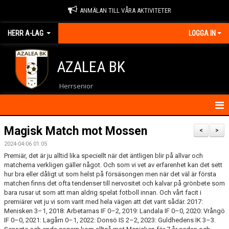
ANMÄLAN TILL VÅRA AKTIVITETER
HERR A-LAG
LOGGA IN
AZALEA BK
Herrsenior
HEM
Magisk Match mot Mossen
<
>
2024-04-06 01:05
NYHETER
Premiär, det är ju alltid lika speciellt när det äntligen blir på allvar och
matcherna verkligen gäller något. Och som vi vet av erfarenhet kan det sett
KALENDER
hur bra eller dåligt ut som helst på försäsongen men när det väl är första
matchen finns det ofta tendenser till nervositet och kalvar på grönbete som
MATCHER
bara rusar ut som att man aldrig spelat fotboll innan. Och vårt facit i
premiärer vet ju vi som varit med hela vägen att det varit sådär. 2017:
Menisken 3–1, 2018: Arbetarnas IF 0–2, 2019: Landala IF 0–0, 2020: Vrångö
TRUPPEN
IF 0–0, 2021: Lagårn 0–1, 2022: Donsö IS 2–2, 2023: Guldhedens IK 3–3.