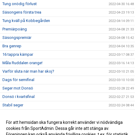
Tung onödig förlust
2022-04-30 16:48
Säsongens första trea
2022-04-23 19:13
Tung kväll på Kobbegården
2022-04-14 09:11
Premiärpoäng
2022-04-08 21:33
Säsongspremiär
2022-04-08 15:42
Bra genrep
2022-04-04 10:35
16 tappra kämpar
2022-03-17 08:37
Måla Ruddalen orange!
2022-03-16 14:13
Varför sluta när man har skoj?
2022-03-10 21:05
Dags för semifinal
2022-03-10 10:00
Seger mot Donsö
2022-02-28 22:49
Donsö i kvartsfinal
2022-02-27 21:53
Stabil seger
2022-02-24 08:44
Seger mot Tynnered
2022-02-24 08:34
Målfyrverkeri på Ruddalen
För att hemsidan ska fungera korrekt använder vi nödvändiga
2022-02-15 22:17
cookies från SportAdmin. Dessa går inte att stänga av.
Fortsatt spel i Division 5
2021-10-07 14:28
Föreningen kan också använda frivilliga cookies, t.ex. för statistik