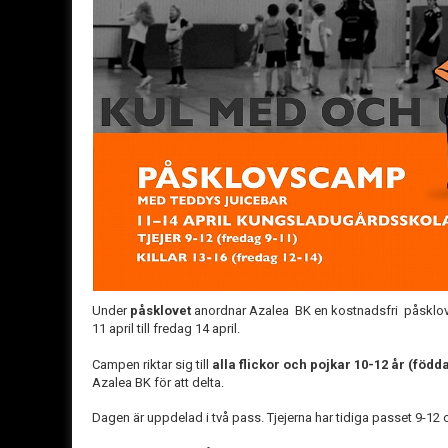
Under
påsklovet
anordnar Azalea BK en kostnadsfri påskl
11 april till fredag 14 april.
Campen riktar sig till
alla flickor och pojkar 10-12 år (född
Azalea BK för att delta.
Dagen är uppdelad i två pass. Tjejerna har tidiga passet 9-12 