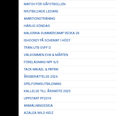
MATCH FÖR GÅFOTBOLLEN
NYUTBILDADE LEDARE
AMBITIONSTRÄNING
HÄRLIG SÖNDAG
MAJORNA SUMMERCAMP VECKA 26
ISHOCKEY PÅ SCHEMAT I HÖST
TRÄN.UTB SVFF D
VÄLKOMMEN EVA & MÅRTEN
FÖRELÄSNING NPF 6/5
TACK MIKAEL & PATRIK
ÅRSBERÄTTELSE 2024
SPELFORMSUTBILDNING
KALLELSE TILL ÅRSMÖTE 2025
UPPSTART PF2019
ANMÄLNINGSSIDA
AZALEA WILD KIDZ