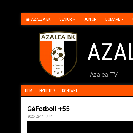
AZALEA BK
SENIOR
JUNIOR
DOMARE
AZA
Azalea-TV
HEM
NYHETER
KONTAKT
GåFotboll +55
2023-02-14 17:44