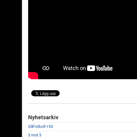
Nyhetsarkiv
GåFotboll +55
3 mot 3