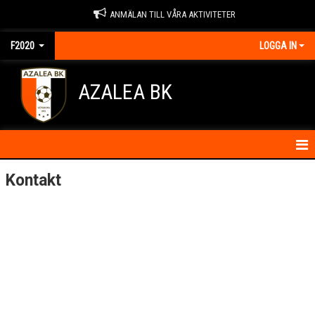
ANMÄLAN TILL VÅRA AKTIVITETER
F2020
LOGGA IN
AZALEA BK
HEM
Kontakt
KONTAKT
KALENDER
MATCHER
ÖVNINGAR