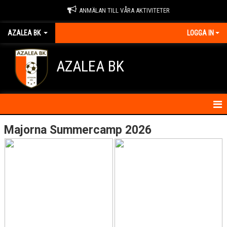
ANMÄLAN TILL VÅRA AKTIVITETER
AZALEA BK
LOGGA IN
AZALEA BK
HEM
Majorna Summercamp 2026
KONTAKTA OSS
OM FÖRENINGEN
AZALEA BK SOM MODERKLUBB
VÅR ANLÄGGNING