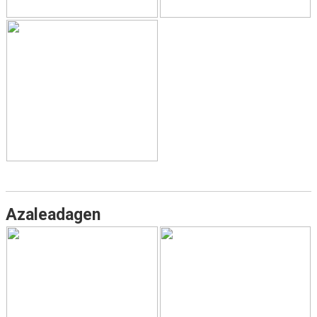
BILDER
BLI MEDLEM
IDROTTSSKADOR
TRÄN.TIDER
KLUBBHUS
KLUBBSHOP
MATCHER
Azaleadagen
RIKTLINJER
SPONSRING
DOKUMENT