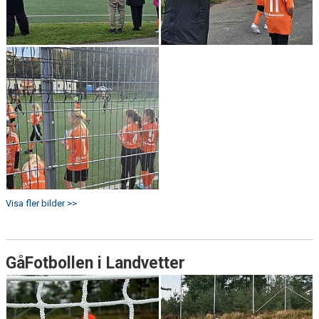
Visa fler bilder >>
GåFotbollen i Landvetter