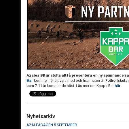
Azalea BK är stolta att få presentera en ny spännande s
Bar
kommer i år att vara med och fixa maten till
Fotbollskola
barn 7-11 år kommande höst. Läs mer om Kappa Bar
här
.
Nyhetsarkiv
AZALEADAGEN 5 SEPTEMBER