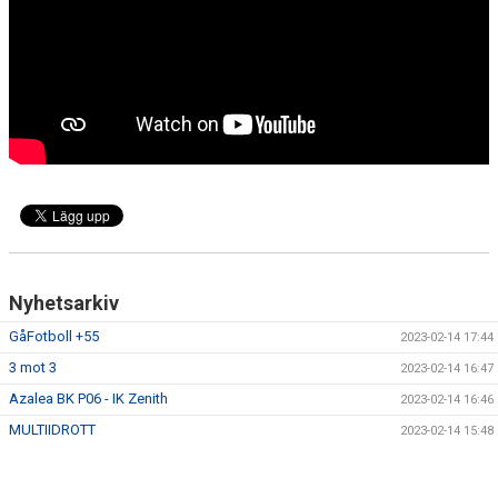
Nyhetsarkiv
GåFotboll +55
2023-02-14 17:44
3 mot 3
2023-02-14 16:47
Azalea BK P06 - IK Zenith
2023-02-14 16:46
MULTIIDROTT
2023-02-14 15:48