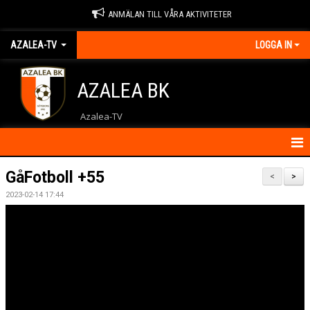
ANMÄLAN TILL VÅRA AKTIVITETER
AZALEA-TV
LOGGA IN
AZALEA BK
Azalea-TV
HEM
GåFotboll +55
<
>
2023-02-14 17:44
NYHETER
KONTAKT