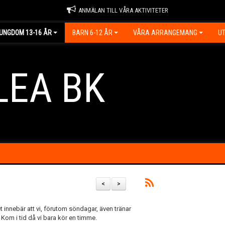
ANMÄLAN TILL VÅRA AKTIVITETER
UNGDOM 13-16 ÅR
BARN 6-12 ÅR
VÅRA ARRANGEMANG
UT
LEA BK
<
>
t innebär att vi, förutom söndagar, även tränar
. Kom i tid då vi bara kör en timme.