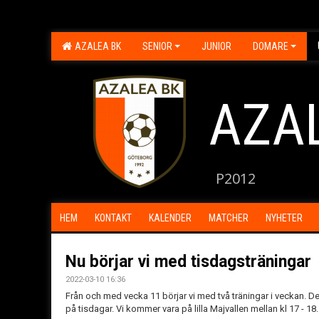
AZALEA BK
SENIOR
JUNIOR
DOMARE
AZA
P2012
HEM
KONTAKT
KALENDER
MATCHER
NYHETER
Nu börjar vi med tisdagsträningar
2022-03-10 16:36
Från och med vecka 11 börjar vi med två träningar i veckan. De
på tisdagar. Vi kommer vara på lilla Majvallen mellan kl 17 - 18