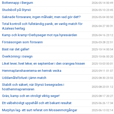
Bottennapp i Bergum
2026-05-14 00:49
Studsboll på Styrsö
2026-05-10 23:45
Saknade försvarare, ingen målvakt, men vad gör det!?
2026-05-04 00:50
Total kontroll och fullständig panik, en vanlig match för
2026-04-27 00:31
Azaleas herrlag
Kamp och kramp=Derbyseger mot nya hyresvärden
2026-04-16 23:12
Försäsongen som försvann
2026-03-28 22:51
Bäst när det gäller!
2025-10-14 00:54
Överkörning i ösregn
2025-10-06 00:20
Liket lever; livet leker, en september i den orangea hissen
2025-10-03 00:01
Hemmaplanshaverierna-en hemsk vecka
2025-09-11 01:07
Uddamålsförlust i jämn match
2025-08-30 23:55
Stabilt och säkert, när Styrsö besegrades i
2025-08-23 01:12
hösthemmapremiären
Gräs, kamp och en otroligt viktig seger!
2025-08-17 20:27
Ett välbehövligt uppehåll och ett bekant resultat
2025-06-26 17:34
Murphys lag- ett surt referat om Mossenmotgångar
2025-06-13 02:14