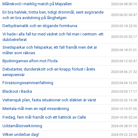
Målrekord i märklig match på Majvallen
2025-06-08 00:15
En bra halvlek, trötta ben, tidigt drömmål, sent avgörande
2025-06-02 00:47
och en bra avslutning på långhelgen
Derbydramatik och en stigande formkurva
2025-05-18 23:55
Vi hade i alla fall tur med vädret och fel man i centrum -ett
2025-05-03 02:17
dubbelreferat
Snedsparkar och felsparkar, ett fall framåt men det är
2025-04-18 01:51
målen som räknas
Bjudningarnas afton mot Floda
2025-04-12 02:47
Debutanter, dunderskott och en knapp förlust i årets
2025-04-06 21:32
seriepremiär
Försäsongssammanfattning
2025-04-04 16:09
Blackout i Backa
2025-03-03 17:17
Vattensjuk plan, fasta situationer och släkten är värst
2025-02-26 14:28
Mentala mål men en rejäl missräkning
2024-10-10 01:05
Fredag, fem mål framåt och ett hattrick av Calle
2024-10-05 02:54
Uddamålsöverkörning
2024-09-28 01:10
Vilken underbar dag!
2024-09-22 23:54