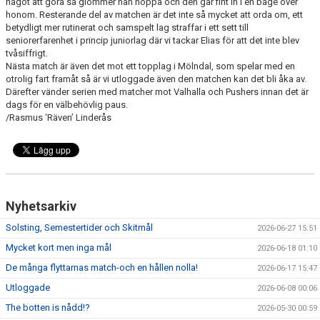
något att göra så glömmer han hoppa och den går fint in i en båge över
honom. Resterande del av matchen är det inte så mycket att orda om, ett
betydligt mer rutinerat och samspelt lag straffar i ett sett till
seniorerfarenhet i princip juniorlag där vi tackar Elias för att det inte blev
tvåsiffrigt.
Nästa match är även det mot ett topplag i Mölndal, som spelar med en
otrolig fart framåt så är vi utloggade även den matchen kan det bli åka av.
Därefter vänder serien med matcher mot Valhalla och Pushers innan det är
dags för en välbehövlig paus.
/Rasmus ‘Räven’ Linderås
Nyhetsarkiv
Solsting, Semestertider och Skitmål
2026-06-27 15:51
Mycket kort men inga mål
2026-06-18 01:10
De många flyttarnas match-och en hållen nolla!
2026-06-17 15:47
Utloggade
2026-06-08 00:06
The botten is nådd!?
2026-05-30 00:59