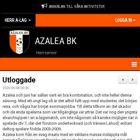
ANMÄLAN TILL VÅRA AKTIVITETER
HERR A-LAG
LOGGA IN
AZALEA BK
Herrsenior
HEM
Utloggade
<
>
2026-06-08 00:06
NYHETER
Azalea och juni har sällan varit en bra kombination, och inte heller denna
säsong. Med ett ungt lag så är det alltid fullt upp med studenter, det börjas
KALENDER
resa, och några har börjat sommarjobba. Till detta tillkom en del skador
och de enda spelarna som var tillgängliga var yttrar. Det var nog den yngsta
MATCHER
elvan/truppen i en a-lagsmatch, om inte någonsin så kanske möjligen när vi
spelade div 7, där det förutom undertecknad (och tränare Lahod) enbart
deltog spelare födda 2003-2009.
TRUPPEN
Azalea kom från en svag insats med en väldans massa insläppta mål