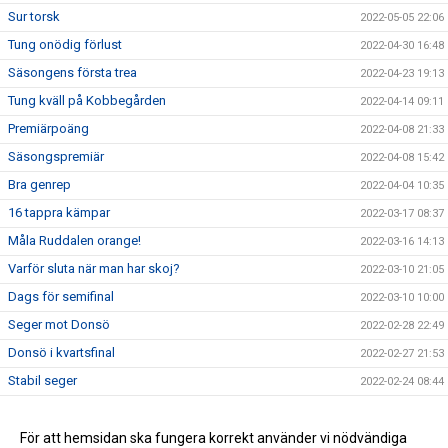
Sur torsk
2022-05-05 22:06
Tung onödig förlust
2022-04-30 16:48
Säsongens första trea
2022-04-23 19:13
Tung kväll på Kobbegården
2022-04-14 09:11
Premiärpoäng
2022-04-08 21:33
Säsongspremiär
2022-04-08 15:42
Bra genrep
2022-04-04 10:35
16 tappra kämpar
2022-03-17 08:37
Måla Ruddalen orange!
2022-03-16 14:13
Varför sluta när man har skoj?
2022-03-10 21:05
Dags för semifinal
2022-03-10 10:00
Seger mot Donsö
2022-02-28 22:49
Donsö i kvartsfinal
2022-02-27 21:53
Stabil seger
2022-02-24 08:44
Seger mot Tynnered
2022-02-24 08:34
Målfyrverkeri på Ruddalen
För att hemsidan ska fungera korrekt använder vi nödvändiga
2022-02-15 22:17