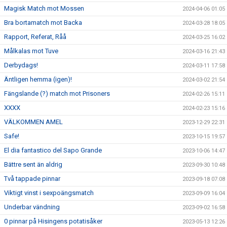
Magisk Match mot Mossen
2024-04-06 01:05
Bra bortamatch mot Backa
2024-03-28 18:05
Rapport, Referat, Råå
2024-03-25 16:02
Målkalas mot Tuve
2024-03-16 21:43
Derbydags!
2024-03-11 17:58
Äntligen hemma (igen)!
2024-03-02 21:54
Fängslande (?) match mot Prisoners
2024-02-26 15:11
XXXX
2024-02-23 15:16
VÄLKOMMEN AMEL
2023-12-29 22:31
Safe!
2023-10-15 19:57
El dia fantastico del Sapo Grande
2023-10-06 14:47
Bättre sent än aldrig
2023-09-30 10:48
Två tappade pinnar
2023-09-18 07:08
Viktigt vinst i sexpoängsmatch
2023-09-09 16:04
Underbar vändning
2023-09-02 16:58
0 pinnar på Hisingens potatisåker
2023-05-13 12:26