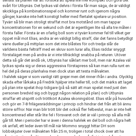
senast så planen var att försöka att spela lite mer kompakt och göra det
KONTAKT
svårt för Utbynäs. Det lyckas väl delvis i första får man säga, de är väldigt
skickliga på kombinationsspel och kommer runt och igenom några
gånger, kanske inte helt konstigt heller med flertalet spelare ur position.
Tyvärr så blir man otroligt straffat mot bra motstånd om man tappar
koncentrationen för en sekund och det är egentligen lite så alla tre målen i
första faller. Första är en ofarlig boll som vi tyvärr kommer fel till vilket ger
öppet mål mot Elias, andra är en väldigt billig straff, där det fanns betydligt
värre dueller på mittplan som det inte blåstes för och tredje slår de
världens bästa felträff med en skruv som lurar alla, Elias räddar snyggt
förstaläget men på andra är vi inte tillräckligt snabba på returen. Utöver
detta så går det ändå ok, Utbynäs har såklart mer boll, men när Azalea väl
lyckas spela sig ur deras aggressiva förstapress så kan man rulla runt en
hel del på deras planhalva men dock utan att testa målvakten.
I halvlek säger vi som vanligt rätt grejer men det rinner ifrån i andra. Olycklig
skada efter lårkaka på Fredrik hjälper inte heller till, och det märks att laget
på plan inte spelat ihop tidigare (på så sätt att man spelat med just den
personen bredvid sig och byggt någon relation på plan) och Utbynäs
straffar ett utspritt och tröttkört Azalea skoningslöst. Elias står på huvudet
och gör en 7-8 frilägesräddningar i princip och hindrar det från att bli ännu
större siffror. När man blir trött blir det också fler felbeslut, man är inte helt
koncentrerad eller står lite fel i försvaret och det är väl i princip så alla mål
går till. Men i perioder har vi även i denna halvlek en del boll och några helt
ok anfall, ett leder även till mål när Mommo snyggt hittar DH som
lobbskjuter över målvakten från 25 m, troligen i total chock över att ha