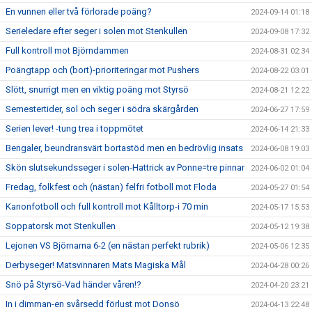
En vunnen eller två förlorade poäng?
2024-09-14 01:18
Serieledare efter seger i solen mot Stenkullen
2024-09-08 17:32
Full kontroll mot Björndammen
2024-08-31 02:34
Poängtapp och (bort)-prioriteringar mot Pushers
2024-08-22 03:01
Slött, snurrigt men en viktig poäng mot Styrsö
2024-08-21 12:22
Semestertider, sol och seger i södra skärgården
2024-06-27 17:59
Serien lever! -tung trea i toppmötet
2024-06-14 21:33
Bengaler, beundransvärt bortastöd men en bedrövlig insats
2024-06-08 19:03
Skön slutsekundsseger i solen-Hattrick av Ponne=tre pinnar
2024-06-02 01:04
Fredag, folkfest och (nästan) felfri fotboll mot Floda
2024-05-27 01:54
Kanonfotboll och full kontroll mot Kålltorp-i 70 min
2024-05-17 15:53
Soppatorsk mot Stenkullen
2024-05-12 19:38
Lejonen VS Björnarna 6-2 (en nästan perfekt rubrik)
2024-05-06 12:35
Derbyseger! Matsvinnaren Mats Magiska Mål
2024-04-28 00:26
Snö på Styrsö-Vad händer våren!?
2024-04-20 23:21
In i dimman-en svårsedd förlust mot Donsö
2024-04-13 22:48