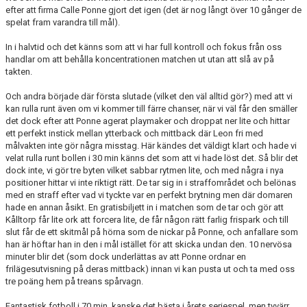
efter att firma Calle Ponne gjort det igen (det är nog långt över 10 gånger de
spelat fram varandra till mål).
In i halvtid och det känns som att vi har full kontroll och fokus från oss
handlar om att behålla koncentrationen matchen ut utan att slå av på
takten.
Och andra började där första slutade (vilket den väl alltid gör?) med att vi
kan rulla runt även om vi kommer till färre chanser, när vi väl får den smäller
det dock efter att Ponne agerat playmaker och droppat ner lite och hittar
ett perfekt instick mellan ytterback och mittback där Leon fri med
målvakten inte gör några misstag. Här kändes det väldigt klart och hade vi
velat rulla runt bollen i 30 min känns det som att vi hade löst det. Så blir det
dock inte, vi gör tre byten vilket sabbar rytmen lite, och med några i nya
positioner hittar vi inte riktigt rätt. De tar sig in i straffområdet och belönas
med en straff efter vad vi tyckte var en perfekt brytning men där domaren
hade en annan åsikt. En gratisbiljett in i matchen som de tar och gör att
Kålltorp får lite ork att forcera lite, de får någon rätt farlig frispark och till
slut får de ett skitmål på hörna som de nickar på Ponne, och anfallare som
han är höftar han in den i mål istället för att skicka undan den. 10 nervösa
minuter blir det (som dock underlättas av att Ponne ordnar en
frilägesutvisning på deras mittback) innan vi kan pusta ut och ta med oss
tre poäng hem på treans spårvagn.
Fantastisk fotboll i 70 min, kanske det bästa i årets seriespel, men tyvärr