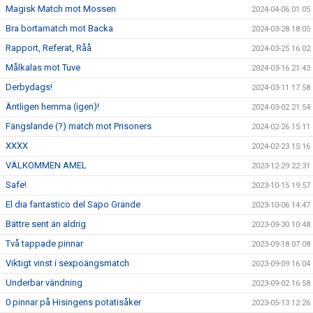
Magisk Match mot Mossen
2024-04-06 01:05
Bra bortamatch mot Backa
2024-03-28 18:05
Rapport, Referat, Råå
2024-03-25 16:02
Målkalas mot Tuve
2024-03-16 21:43
Derbydags!
2024-03-11 17:58
Äntligen hemma (igen)!
2024-03-02 21:54
Fängslande (?) match mot Prisoners
2024-02-26 15:11
XXXX
2024-02-23 15:16
VÄLKOMMEN AMEL
2023-12-29 22:31
Safe!
2023-10-15 19:57
El dia fantastico del Sapo Grande
2023-10-06 14:47
Bättre sent än aldrig
2023-09-30 10:48
Två tappade pinnar
2023-09-18 07:08
Viktigt vinst i sexpoängsmatch
2023-09-09 16:04
Underbar vändning
2023-09-02 16:58
0 pinnar på Hisingens potatisåker
2023-05-13 12:26