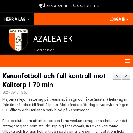
ANMÄLAN TILL VÅRA AKTIVITETER
HERR A-LAG
LOGGA IN
AZALEA BK
Herrsenior
HEM
Kanonfotboll och full kontroll mot
<
>
Kålltorp-i 70 min
NYHETER
2024-05-17 15:53
KALENDER
Majornas lejon satte sig på treans spårvagn och åkte (nästan) hela vägen
från ändhållplats till ändhållplats. Motståndare för dagen var nykomlingen
FC Kålltorp och Härlanda park bjöd på kanonväder.
MATCHER
Fast beslutna om att inte upprepa förra veckans svaga matchstart var det
TRUPPEN
ett taggat gäng som ställde upp sig för avspark, in i elvan var Ponne
tillbaka och Bengan fick äntligen spela anfallare som han tjötat om hela