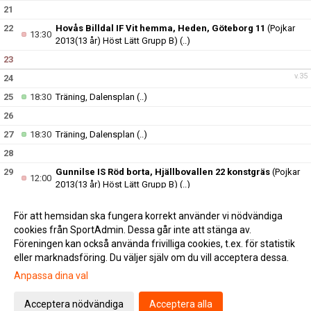
21
22
Hovås Billdal IF Vit hemma, Heden, Göteborg 11
(Pojkar
13:30
2013(13 år) Höst Lätt Grupp B)
(..)
23
v.35
24
25
18:30
Träning, Dalensplan
(..)
26
27
18:30
Träning, Dalensplan
(..)
28
29
Gunnilse IS Röd borta, Hjällbovallen 22 konstgräs
(Pojkar
12:00
2013(13 år) Höst Lätt Grupp B)
(..)
30
För att hemsidan ska fungera korrekt använder vi nödvändiga
v.36
31
cookies från SportAdmin. Dessa går inte att stänga av.
Föreningen kan också använda frivilliga cookies, t.ex. för statistik
eller marknadsföring. Du väljer själv om du vill acceptera dessa.
Anpassa dina val
Cookie-inställningar
Gå till Webbversion
Acceptera nödvändiga
Acceptera alla