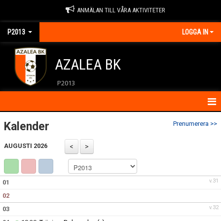
ANMÄLAN TILL VÅRA AKTIVITETER
P2013
LOGGA IN
AZALEA BK
P2013
HEM
Kalender
Prenumerera >>
KALENDER
AUGUSTI 2026
KONTAKT
v.31
01
MATCHER
02
FÖRÄLDRAR
v.32
03