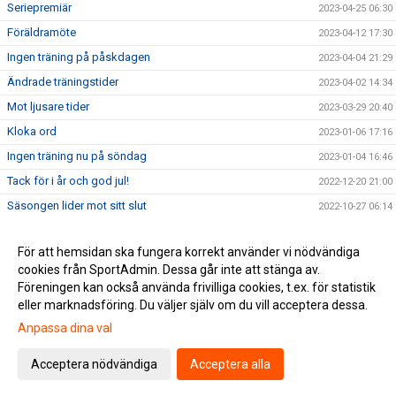
Seriepremiär
2023-04-25 06:30
Föräldramöte
2023-04-12 17:30
Ingen träning på påskdagen
2023-04-04 21:29
Ändrade träningstider
2023-04-02 14:34
Mot ljusare tider
2023-03-29 20:40
Kloka ord
2023-01-06 17:16
Ingen träning nu på söndag
2023-01-04 16:46
Tack för i år och god jul!
2022-12-20 21:00
Säsongen lider mot sitt slut
2022-10-27 06:14
Sommaravslutning i härligt väder
2022-06-19 14:24
För att hemsidan ska fungera korrekt använder vi nödvändiga
Utomhusträningen är igång
2022-03-14 07:00
cookies från SportAdmin. Dessa går inte att stänga av.
Uteträning
2022-03-09 20:34
Föreningen kan också använda frivilliga cookies, t.ex. för statistik
eller marknadsföring. Du väljer själv om du vill acceptera dessa.
Anpassa dina val
Cookie-inställningar
Gå till Webbversion
Acceptera nödvändiga
Acceptera alla