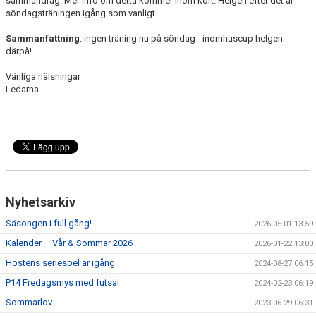
sammandrag. Mer info om detta kommer inom kort. Helgen efter det är
söndagsträningen igång som vanligt.
Sammanfattning
: ingen träning nu på söndag - inomhuscup helgen
därpå!
Vänliga hälsningar
Ledarna
Nyhetsarkiv
Säsongen i full gång!
2026-05-01 13:59
Kalender – Vår & Sommar 2026
2026-01-22 13:00
Höstens seriespel är igång
2024-08-27 06:15
P14 Fredagsmys med futsal
2024-02-23 06:19
Sommarlov
2023-06-29 06:31