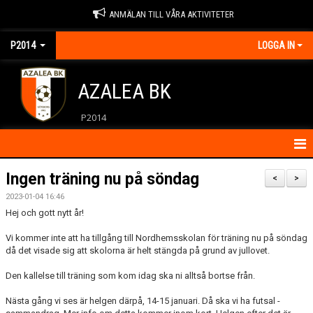
ANMÄLAN TILL VÅRA AKTIVITETER
P2014
LOGGA IN
AZALEA BK
P2014
HEM
Ingen träning nu på söndag
<
>
2023-01-04 16:46
KALENDER
Hej och gott nytt år!
KONTAKT
Vi kommer inte att ha tillgång till Nordhemsskolan för träning nu på söndag
då det visade sig att skolorna är helt stängda på grund av jullovet.
MATCHER
Den kallelse till träning som kom idag ska ni alltså bortse från.
NYHETER
Nästa gång vi ses är helgen därpå, 14-15 januari. Då ska vi ha futsal -