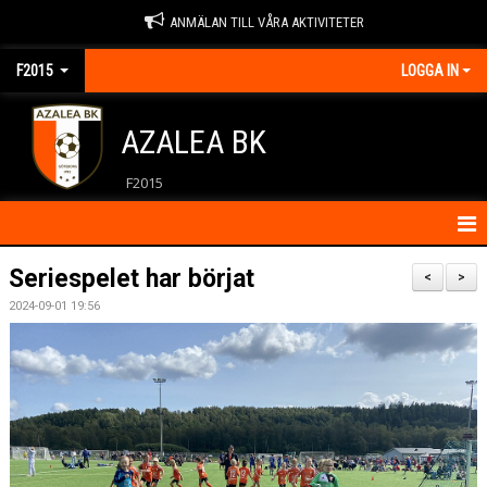
ANMÄLAN TILL VÅRA AKTIVITETER
F2015
LOGGA IN
AZALEA BK
F2015
HEM
Seriespelet har börjat
<
>
2024-09-01 19:56
KALENDER
KONTAKT
MATCHER
NYHETER