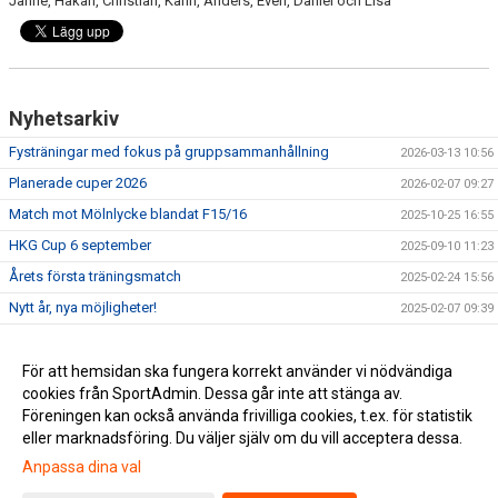
Janne, Håkan, Christian, Karin, Anders, Even, Daniel och Lisa
Nyhetsarkiv
Fysträningar med fokus på gruppsammanhållning
2026-03-13 10:56
Planerade cuper 2026
2026-02-07 09:27
Match mot Mölnlycke blandat F15/16
2025-10-25 16:55
HKG Cup 6 september
2025-09-10 11:23
Årets första träningsmatch
2025-02-24 15:56
Nytt år, nya möjligheter!
2025-02-07 09:39
Seriespelet har börjat
2024-09-01 19:56
Nu börjar seriespelet!
För att hemsidan ska fungera korrekt använder vi nödvändiga
2024-04-19 10:07
cookies från SportAdmin. Dessa går inte att stänga av.
En solig söndag på Donsö
2024-01-29 11:17
Föreningen kan också använda frivilliga cookies, t.ex. för statistik
eller marknadsföring. Du väljer själv om du vill acceptera dessa.
Anpassa dina val
Cookie-inställningar
Gå till Webbversion