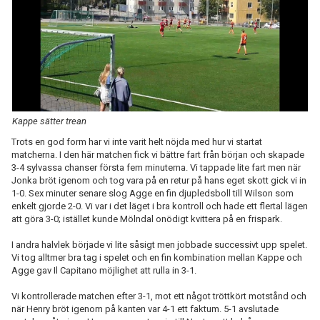
KONTAKT
Kappe sätter trean
Trots en god form har vi inte varit helt nöjda med hur vi startat
matcherna. I den här matchen fick vi bättre fart från början och skapade
3-4 sylvassa chanser första fem minuterna. Vi tappade lite fart men när
Jonka bröt igenom och tog vara på en retur på hans eget skott gick vi in
1-0. Sex minuter senare slog Agge en fin djupledsboll till Wilson som
enkelt gjorde 2-0. Vi var i det läget i bra kontroll och hade ett flertal lägen
att göra 3-0; istället kunde Mölndal onödigt kvittera på en frispark.
I andra halvlek började vi lite såsigt men jobbade successivt upp spelet.
Vi tog alltmer bra tag i spelet och en fin kombination mellan Kappe och
Agge gav Il Capitano möjlighet att rulla in 3-1.
Vi kontrollerade matchen efter 3-1, mot ett något tröttkört motstånd och
när Henry bröt igenom på kanten var 4-1 ett faktum. 5-1 avslutade