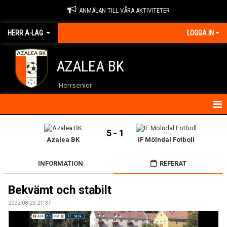
ANMÄLAN TILL VÅRA AKTIVITETER
HERR A-LAG
LOGGA IN
AZALEA BK
Herrsenior
HEM
5 - 1
Azalea BK
IF Mölndal Fotboll
NYHETER
INFORMATION
REFERAT
KALENDER
Bekvämt och stabilt
MATCHER
2022-08-23 21:37
TRUPPEN