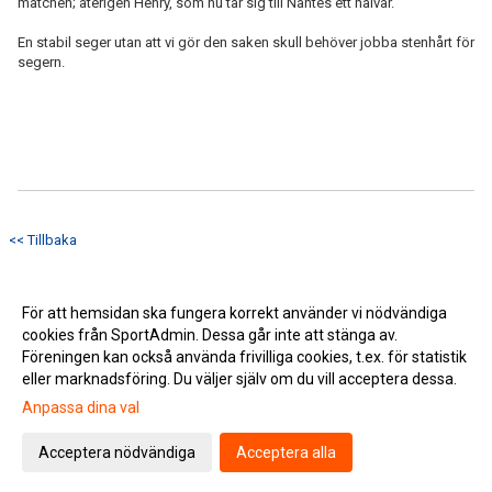
matchen; återigen Henry, som nu tar sig till Nantes ett halvår.
En stabil seger utan att vi gör den saken skull behöver jobba stenhårt för
segern.
<< Tillbaka
För att hemsidan ska fungera korrekt använder vi nödvändiga
cookies från SportAdmin. Dessa går inte att stänga av.
Föreningen kan också använda frivilliga cookies, t.ex. för statistik
eller marknadsföring. Du väljer själv om du vill acceptera dessa.
Anpassa dina val
Cookie-inställningar
Gå till Webbversion
Acceptera nödvändiga
Acceptera alla