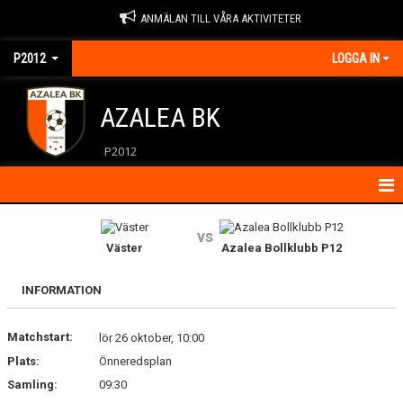
ANMÄLAN TILL VÅRA AKTIVITETER
P2012
LOGGA IN
AZALEA BK
P2012
HEM
vs
Väster
Azalea Bollklubb P12
KONTAKT
INFORMATION
KALENDER
Matchstart:
MATCHER
lör 26 oktober, 10:00
Plats:
Önneredsplan
NYHETER
Samling:
09:30