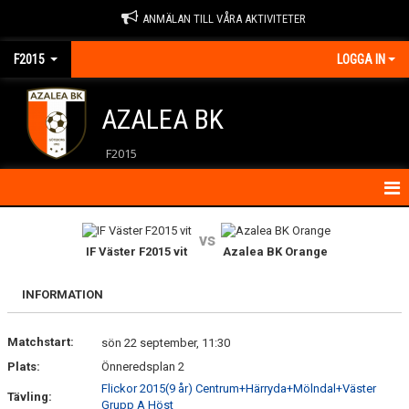
ANMÄLAN TILL VÅRA AKTIVITETER
F2015
LOGGA IN
AZALEA BK
F2015
HEM
vs
IF Väster F2015 vit
Azalea BK Orange
KALENDER
INFORMATION
KONTAKT
Matchstart:
MATCHER
sön 22 september, 11:30
Plats:
Önneredsplan 2
NYHETER
Flickor 2015(9 år) Centrum+Härryda+Mölndal+Väster
Tävling:
Grupp A Höst