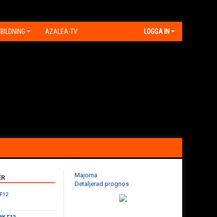
BILDNING
AZALEA-TV
LOGGA IN
Majorna
ER
Detaljerad prognos
 F12