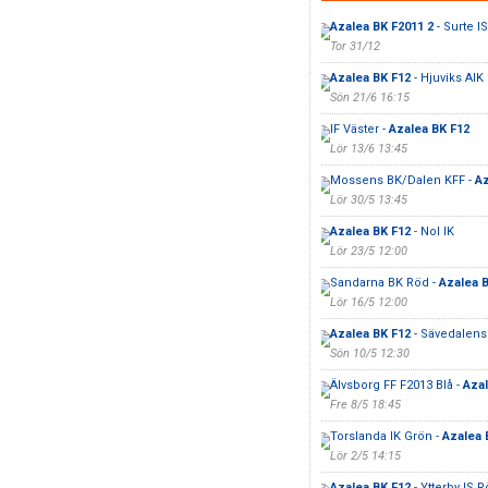
Azalea BK F2011 2
- Surte I
Tor 31/12
Azalea BK F12
- Hjuviks AIK
Sön 21/6 16:15
IF Väster -
Azalea BK F12
Lör 13/6 13:45
Mossens BK/Dalen KFF -
Az
Lör 30/5 13:45
Azalea BK F12
- Nol IK
Lör 23/5 12:00
Sandarna BK Röd -
Azalea 
Lör 16/5 12:00
Azalea BK F12
- Sävedalens
Sön 10/5 12:30
Älvsborg FF F2013 Blå -
Azal
Fre 8/5 18:45
Torslanda IK Grön -
Azalea 
Lör 2/5 14:15
Azalea BK F12
- Ytterby IS 