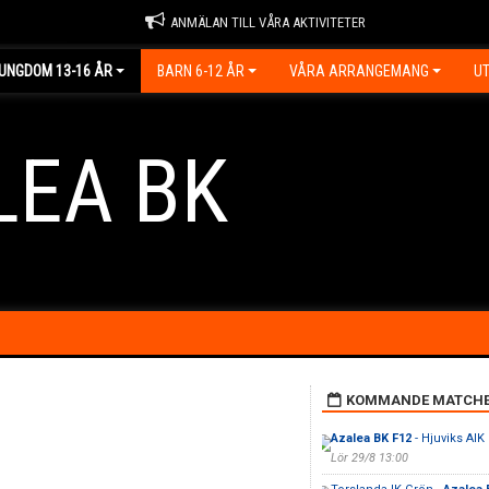
ANMÄLAN TILL VÅRA AKTIVITETER
UNGDOM 13-16 ÅR
BARN 6-12 ÅR
VÅRA ARRANGEMANG
UT
LEA BK
KOMMANDE MATCH
Azalea BK F12
- Hjuviks AIK
Lör 29/8 13:00