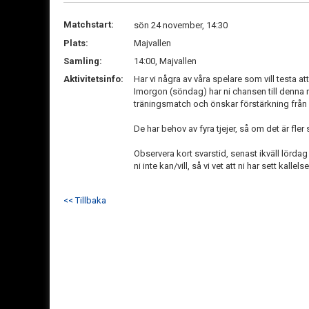
Matchstart:
sön 24 november, 14:30
Plats:
Majvallen
Samling:
14:00, Majvallen
Aktivitetsinfo:
Har vi några av våra spelare som vill testa at
Imorgon (söndag) har ni chansen till denna 
träningsmatch och önskar förstärkning från
De har behov av fyra tjejer, så om det är fler
Observera kort svarstid, senast ikväll lördag
ni inte kan/vill, så vi vet att ni har sett kallels
<< Tillbaka