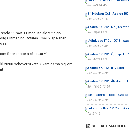
Torslanda IK Grön -
Azalea 
Sön 6/9 14:45
BK Häcken Gul -
Azalea BK 
Lör 12/9 14:15
Azalea BK F12
- Nol/Ahlafor
Sön 20/9 12:00
t spela 11 mot 11 med lite äldre tjejer?
roliga utmaning! Azalea F08/09 spelar en
Mölnlycke IF Gul 2013 -
Aza
 oss.
Lör 26/9 14:30
 som önskar spela så lottar vi.
Azalea BK F12
- Öjersjö IF F
Sön 4/10 12:00
 kl 20:00 behöver vi veta. Svara gärna Nej om
Azalea BK F12
- IF Väster
en!
Lör 10/10 16:00
Azalea BK F12
- Älvsborg FF
Sön 18/10 13:30
Sävedalens IF Röd -
Azalea
Lör 24/10 12:00
Lekstorps IF F11/12 vit -
Aza
Tor 31/12
SPELADE MATCHER