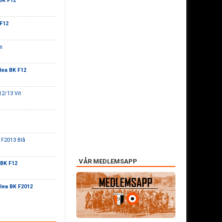
BK F12
F12
s
lea BK F12
12/13 Vit
 F2013 Blå
VÅR MEDLEMSAPP
 BK F12
lea BK F2012