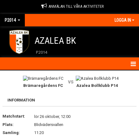
ANMÄLAN TILL VÅRA AKTIVITETER
P2014
LOGGA IN
AZALEA BK
P2014
HEM
vs
Brämaregårdens FC
Azalea Bollklubb P14
KALENDER
INFORMATION
KONTAKT
Matchstart:
MATCHER
lör 26 oktober, 12:00
Plats:
Blidvädersvallen
NYHETER
Samling:
11:20