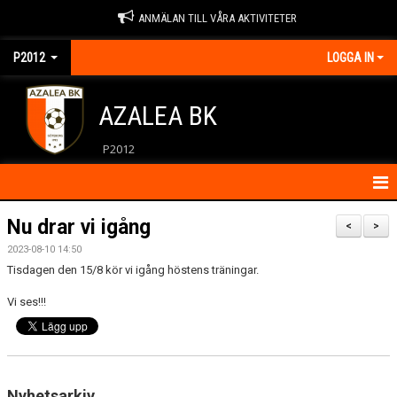
ANMÄLAN TILL VÅRA AKTIVITETER
P2012
LOGGA IN
AZALEA BK
P2012
HEM
Nu drar vi igång
<
>
2023-08-10 14:50
KONTAKT
Tisdagen den 15/8 kör vi igång höstens träningar.
KALENDER
Vi ses!!!
MATCHER
NYHETER
Nyhetsarkiv