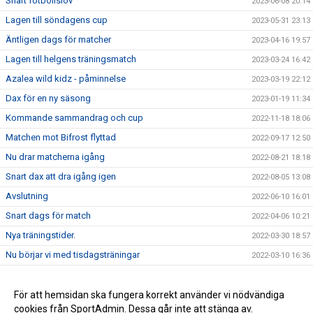
Snart fotbollslov
2023-06-08 20:14
Lagen till söndagens cup
2023-05-31 23:13
Äntligen dags för matcher
2023-04-16 19:57
Lagen till helgens träningsmatch
2023-03-24 16:42
Azalea wild kidz - påminnelse
2023-03-19 22:12
Dax för en ny säsong
2023-01-19 11:34
Kommande sammandrag och cup
2022-11-18 18:06
Matchen mot Bifrost flyttad
2022-09-17 12:50
Nu drar matcherna igång
2022-08-21 18:18
Snart dax att dra igång igen
2022-08-05 13:08
Avslutning
2022-06-10 16:01
Snart dags för match
2022-04-06 10:21
Nya träningstider.
2022-03-30 18:57
Nu börjar vi med tisdagsträningar
2022-03-10 16:36
Prova-på träningar
2022-02-07 21:35
Nu kör vi igång!
För att hemsidan ska fungera korrekt använder vi nödvändiga
2022-01-25 22:02
cookies från SportAdmin. Dessa går inte att stänga av.