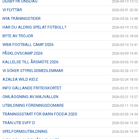
DERBY PÅ ONSDAG
2026-04-13 13:12
VI FLYTTAR
2026-03-31 20:30
NYA TRÄNINGSTIDER
2026-03-26 12:48
HAR DU ALDRIG SPELAT FOTBOLL?
2026-03-19 13:32
BYTE AV TRÖJOR
2026-03-16 18:04
WBA FOOTBALL CAMP 2026
2026-03-10 15:41
PÅSKLOVSCAMP 2026
2026-03-09 19:45
KALLELSE TILL ÅRSMÖTE 2026
2026-03-05 19:30
VI SÖKER STYRELSEMEDLEMMAR
2026-02-26 13:17
AZALEA WILD KIDZ
2026-02-24 18:50
INFO GÄLLANDE FRITIDSKORTET
2026-02-21 15:19
OMLÄGGNING AV MAJVALLEN
2026-02-21 13:27
UTBILDNING FÖRENINGSDOMARE
2026-02-11 15:04
TRÄNINGSSTART FÖR BARN FÖDDA 2020
2026-02-05 14:34
TRÄN.UTB SVFF D
2026-02-04 15:35
SPELFORMSUTBILDNING
2026-02-04 14:39