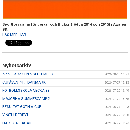
TRÄN.TIDER
KLUBBHUS
Sportlovscamp för pojkar och flickor (födda 2014 och 2015) i Azalea
KLUBBSHOP
BK.
LÄS MER HÄR
MATCHER
RIKTLINJER
Nyhetsarkiv
SPONSRING
AZALEADAGEN 5 SEPTEMBER
2026-08-05 13:27
DOKUMENT
CUPÄVENTYR I DANMARK
2026-07-27 15:13
FOTBOLLSSKOLA VECKA 33
2026-07-22 19:49
MAJORNA SUMMERCAMP 2
2026-07-22 18:35
RESULTAT GOTHIA CUP
2026-06-27 11:03
VINST I DERBYT
2026-06-27 10:38
HÄRLIGA DAGAR
2026-06-27 10:23