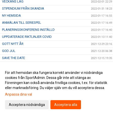
VECKANS LAG
2022-02-01 22:29
STIPENDIUM FRÅN SKANDIA
2022-01-31 18:23
NY HEMSIDA
2022-01-17 16:55
ANMÄLAN TILL SERIESPEL
2022-01-17 16:49
PLANERINGSKONFERENS INSTÄLLD
2022-01-17 16:40
UPPDATERADE RIKTLINJER COVID
2022-01-13 11:40
GOTT NYTT ÅR
2021-12-29 23:16
GOD JUL
2021-12-20 06:38
SAVE THE DATE
2021-12-15 19:35
GLAD LUCIA
2021-12-13 00:03
VINTERN ÄR HÄR
För att hemsidan ska fungera korrekt använder vi nödvändiga
2021-11-30 02:04
cookies från SportAdmin. Dessa går inte att stänga av.
TRÄNARUTBILDNING C GENOMFÖRD
2021-11-28 05:10
Föreningen kan också använda frivilliga cookies, t.ex. för statistik
eller marknadsföring. Du väljer själv om du vill acceptera dessa.
Anpassa dina val
Cookie-inställningar
Gå till Webbversion
Acceptera nödvändiga
Acceptera alla