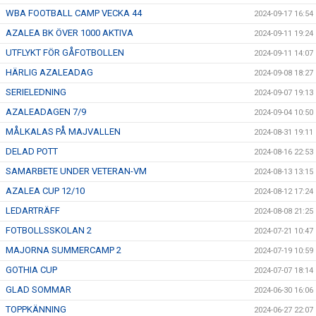
WBA FOOTBALL CAMP VECKA 44
2024-09-17 16:54
AZALEA BK ÖVER 1000 AKTIVA
2024-09-11 19:24
UTFLYKT FÖR GÅFOTBOLLEN
2024-09-11 14:07
HÄRLIG AZALEADAG
2024-09-08 18:27
SERIELEDNING
2024-09-07 19:13
AZALEADAGEN 7/9
2024-09-04 10:50
MÅLKALAS PÅ MAJVALLEN
2024-08-31 19:11
DELAD POTT
2024-08-16 22:53
SAMARBETE UNDER VETERAN-VM
2024-08-13 13:15
AZALEA CUP 12/10
2024-08-12 17:24
LEDARTRÄFF
2024-08-08 21:25
FOTBOLLSSKOLAN 2
2024-07-21 10:47
MAJORNA SUMMERCAMP 2
2024-07-19 10:59
GOTHIA CUP
2024-07-07 18:14
GLAD SOMMAR
2024-06-30 16:06
TOPPKÄNNING
2024-06-27 22:07