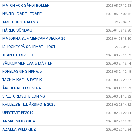
MATCH FÖR GÅFOTBOLLEN
2025-05-27 17:23
NYUTBILDADE LEDARE
2025-05-07 00:32
AMBITIONSTRÄNING
2025-04-11
HÄRLIG SÖNDAG
2025-04-08 18:50
MAJORNA SUMMERCAMP VECKA 26
2025-04-08 18:40
ISHOCKEY PÅ SCHEMAT I HÖST
2025-04-01
TRÄN.UTB SVFF D
2025-03-25 15:12
VÄLKOMMEN EVA & MÅRTEN
2025-03-21 18:14
FÖRELÄSNING NPF 6/5
2025-03-21 17:18
TACK MIKAEL & PATRIK
2025-03-20 21:27
ÅRSBERÄTTELSE 2024
2025-03-13 19:59
SPELFORMSUTBILDNING
2025-03-04 17:32
KALLELSE TILL ÅRSMÖTE 2025
2025-02-28 14:32
UPPSTART PF2019
2025-02-23 20:34
ANMÄLNINGSSIDA
2025-02-22 10:03
AZALEA WILD KIDZ
2025-02-20 17:24