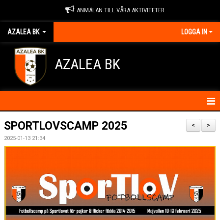
ANMÄLAN TILL VÅRA AKTIVITETER
AZALEA BK
LOGGA IN
AZALEA BK
HEM
SPORTLOVSCAMP 2025
<
>
2025-01-13 21:34
KONTAKTA OSS
OM FÖRENINGEN
BLI MEDLEM
IDROTTSSKADOR