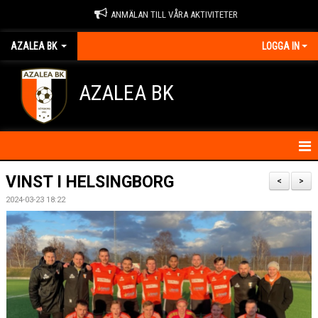
ANMÄLAN TILL VÅRA AKTIVITETER
AZALEA BK
LOGGA IN
AZALEA BK
HEM
VINST I HELSINGBORG
<
>
2024-03-23 18:22
KONTAKTA OSS
OM FÖRENINGEN
BLI MEDLEM
IDROTTSSKADOR