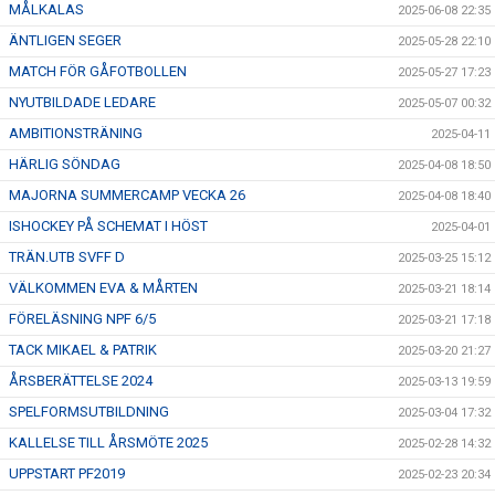
MÅLKALAS
2025-06-08 22:35
ÄNTLIGEN SEGER
2025-05-28 22:10
MATCH FÖR GÅFOTBOLLEN
2025-05-27 17:23
NYUTBILDADE LEDARE
2025-05-07 00:32
AMBITIONSTRÄNING
2025-04-11
HÄRLIG SÖNDAG
2025-04-08 18:50
MAJORNA SUMMERCAMP VECKA 26
2025-04-08 18:40
ISHOCKEY PÅ SCHEMAT I HÖST
2025-04-01
TRÄN.UTB SVFF D
2025-03-25 15:12
VÄLKOMMEN EVA & MÅRTEN
2025-03-21 18:14
FÖRELÄSNING NPF 6/5
2025-03-21 17:18
TACK MIKAEL & PATRIK
2025-03-20 21:27
ÅRSBERÄTTELSE 2024
2025-03-13 19:59
SPELFORMSUTBILDNING
2025-03-04 17:32
KALLELSE TILL ÅRSMÖTE 2025
2025-02-28 14:32
UPPSTART PF2019
2025-02-23 20:34