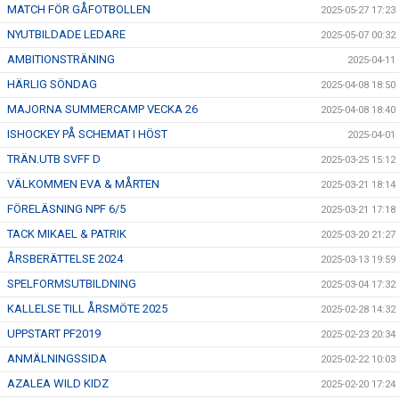
MATCH FÖR GÅFOTBOLLEN
2025-05-27 17:23
NYUTBILDADE LEDARE
2025-05-07 00:32
AMBITIONSTRÄNING
2025-04-11
HÄRLIG SÖNDAG
2025-04-08 18:50
MAJORNA SUMMERCAMP VECKA 26
2025-04-08 18:40
ISHOCKEY PÅ SCHEMAT I HÖST
2025-04-01
TRÄN.UTB SVFF D
2025-03-25 15:12
VÄLKOMMEN EVA & MÅRTEN
2025-03-21 18:14
FÖRELÄSNING NPF 6/5
2025-03-21 17:18
TACK MIKAEL & PATRIK
2025-03-20 21:27
ÅRSBERÄTTELSE 2024
2025-03-13 19:59
SPELFORMSUTBILDNING
2025-03-04 17:32
KALLELSE TILL ÅRSMÖTE 2025
2025-02-28 14:32
UPPSTART PF2019
2025-02-23 20:34
ANMÄLNINGSSIDA
2025-02-22 10:03
AZALEA WILD KIDZ
2025-02-20 17:24