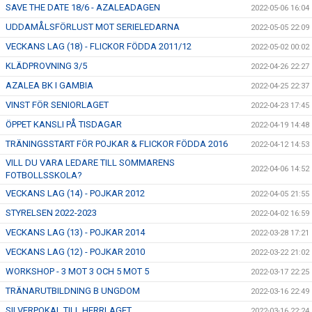
SAVE THE DATE 18/6 - AZALEADAGEN
2022-05-06 16:04
UDDAMÅLSFÖRLUST MOT SERIELEDARNA
2022-05-05 22:09
VECKANS LAG (18) - FLICKOR FÖDDA 2011/12
2022-05-02 00:02
KLÄDPROVNING 3/5
2022-04-26 22:27
AZALEA BK I GAMBIA
2022-04-25 22:37
VINST FÖR SENIORLAGET
2022-04-23 17:45
ÖPPET KANSLI PÅ TISDAGAR
2022-04-19 14:48
TRÄNINGSSTART FÖR POJKAR & FLICKOR FÖDDA 2016
2022-04-12 14:53
VILL DU VARA LEDARE TILL SOMMARENS
2022-04-06 14:52
FOTBOLLSSKOLA?
VECKANS LAG (14) - POJKAR 2012
2022-04-05 21:55
STYRELSEN 2022-2023
2022-04-02 16:59
VECKANS LAG (13) - POJKAR 2014
2022-03-28 17:21
VECKANS LAG (12) - POJKAR 2010
2022-03-22 21:02
WORKSHOP - 3 MOT 3 OCH 5 MOT 5
2022-03-17 22:25
TRÄNARUTBILDNING B UNGDOM
2022-03-16 22:49
SILVERPOKAL TILL HERRLAGET
2022-03-16 22:24