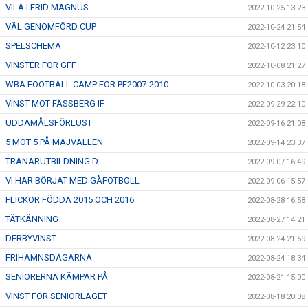
VILA I FRID MAGNUS
2022-10-25 13:23
VÄL GENOMFÖRD CUP
2022-10-24 21:54
SPELSCHEMA
2022-10-12 23:10
VINSTER FÖR GFF
2022-10-08 21:27
WBA FOOTBALL CAMP FÖR PF2007-2010
2022-10-03 20:18
VINST MOT FÄSSBERG IF
2022-09-29 22:10
UDDAMÅLSFÖRLUST
2022-09-16 21:08
5 MOT 5 PÅ MAJVALLEN
2022-09-14 23:37
TRÄNARUTBILDNING D
2022-09-07 16:49
VI HAR BÖRJAT MED GÅFOTBOLL
2022-09-06 15:57
FLICKOR FÖDDA 2015 OCH 2016
2022-08-28 16:58
TÄTKÄNNING
2022-08-27 14:21
DERBYVINST
2022-08-24 21:59
FRIHAMNSDAGARNA
2022-08-24 18:34
SENIORERNA KÄMPAR PÅ
2022-08-21 15:00
VINST FÖR SENIORLAGET
2022-08-18 20:08