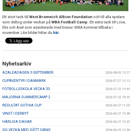
TRÄN.TIDER
Ett stort tack till
West Bromwich Albion Foundation
och till alla spelare
KLUBBHUS
som deltog under veckan på
WBA Football Camp.
Ett extra tack till Love,
Elis och Axel som assisterade med bravur. WBA kommer tillbaka i
KLUBBSHOP
november. Lite bilder hittar du
här
.
MATCHER
RIKTLINJER
Nyhetsarkiv
SPONSRING
AZALEADAGEN 5 SEPTEMBER
2026-08-05 13:27
CUPÄVENTYR I DANMARK
DOKUMENT
2026-07-27 15:13
FOTBOLLSSKOLA VECKA 33
2026-07-22 19:49
MAJORNA SUMMERCAMP 2
2026-07-22 18:35
RESULTAT GOTHIA CUP
2026-06-27 11:03
VINST I DERBYT
2026-06-27 10:38
HÄRLIGA DAGAR
2026-06-27 10:23
GO VECKA MED GÔTT GÄNG
2026-06-25 12:30