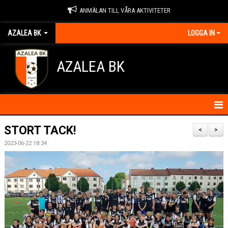
ANMÄLAN TILL VÅRA AKTIVITETER
AZALEA BK
LOGGA IN
AZALEA BK
HEM
STORT TACK!
<
>
2023-06-22 18:34
KONTAKTA OSS
OM FÖRENINGEN
BLI MEDLEM
IDROTTSSKADOR