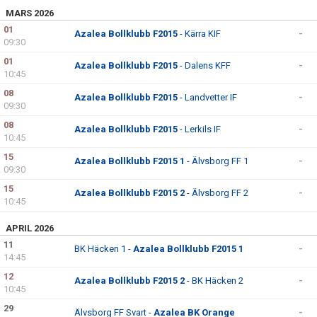
MARS 2026
01
Azalea Bollklubb F2015
- Kärra KIF
-
09:30
01
Azalea Bollklubb F2015
- Dalens KFF
-
10:45
08
Azalea Bollklubb F2015
- Landvetter IF
-
09:30
08
Azalea Bollklubb F2015
- Lerkils IF
-
10:45
15
Azalea Bollklubb F2015 1
- Älvsborg FF 1
-
09:30
15
Azalea Bollklubb F2015 2
- Älvsborg FF 2
-
10:45
APRIL 2026
11
BK Häcken 1 -
Azalea Bollklubb F2015 1
-
14:45
12
Azalea Bollklubb F2015 2
- BK Häcken 2
-
10:45
29
Älvsborg FF Svart -
Azalea BK Orange
-