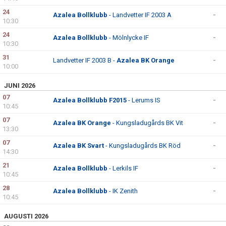
24
Azalea Bollklubb
- Landvetter IF 2003 A
-
10:30
24
Azalea Bollklubb
- Mölnlycke IF
-
10:30
31
Landvetter IF 2003 B -
Azalea BK Orange
-
10:00
JUNI 2026
07
Azalea Bollklubb F2015
- Lerums IS
-
10:45
07
Azalea BK Orange
- Kungsladugårds BK Vit
-
13:30
07
Azalea BK Svart
- Kungsladugårds BK Röd
-
14:30
21
Azalea Bollklubb
- Lerkils IF
-
10:45
28
Azalea Bollklubb
- IK Zenith
-
10:45
AUGUSTI 2026