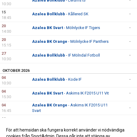
Azalea Bollklubb
- Lerums IS
-
10:30
15
Azalea Bollklubb
- Kållered SK
-
18:45
20
Azalea BK Svart
- Mölnlycke IF Tigers
-
14:00
20
Azalea BK Orange
- Mölnlycke IF Panthers
-
15:15
27
Azalea Bollklubb
- IF Mölndal Fotboll
-
10:30
OKTOBER 2026
04
Azalea Bollklubb
- Kode IF
-
10:30
04
Azalea BK Svart
- Askims IK F2015 U11 Vit
-
15:30
04
Azalea BK Orange
- Askims IK F2015 U11
-
16:45
Svart
08
Azalea BK Svart
- Kungsladugårds BK Vit
-
18:45
För att hemsidan ska fungera korrekt använder vi nödvändiga
15
Azalea BK Orange
- Kungsladugårds BK Röd
-
cookies från SportAdmin. Dessa går inte att stänga av.