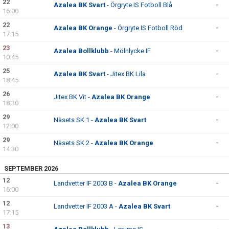
22
Azalea BK Svart
- Örgryte IS Fotboll Blå
-
16:00
22
Azalea BK Orange
- Örgryte IS Fotboll Röd
-
17:15
23
Azalea Bollklubb
- Mölnlycke IF
-
10:45
25
Azalea BK Svart
- Jitex BK Lila
-
18:45
26
Jitex BK Vit -
Azalea BK Orange
-
18:30
29
Näsets SK 1 -
Azalea BK Svart
-
12:00
29
Näsets SK 2 -
Azalea BK Orange
-
14:30
SEPTEMBER 2026
12
Landvetter IF 2003 B -
Azalea BK Orange
-
16:00
12
Landvetter IF 2003 A -
Azalea BK Svart
-
17:15
13