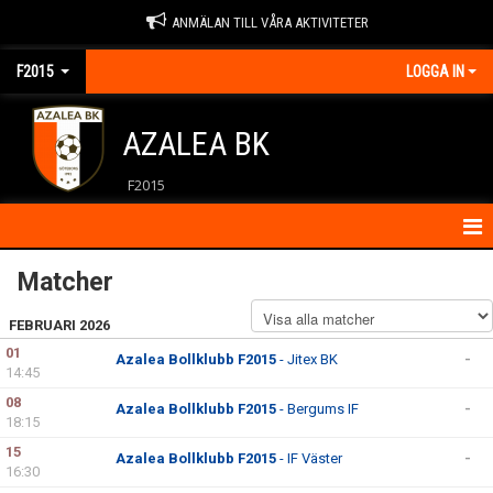
ANMÄLAN TILL VÅRA AKTIVITETER
F2015
LOGGA IN
AZALEA BK
F2015
HEM
Matcher
KALENDER
FEBRUARI 2026
01
Azalea Bollklubb F2015
- Jitex BK
-
KONTAKT
14:45
08
Azalea Bollklubb F2015
- Bergums IF
-
MATCHER
18:15
15
Azalea Bollklubb F2015
- IF Väster
-
NYHETER
16:30