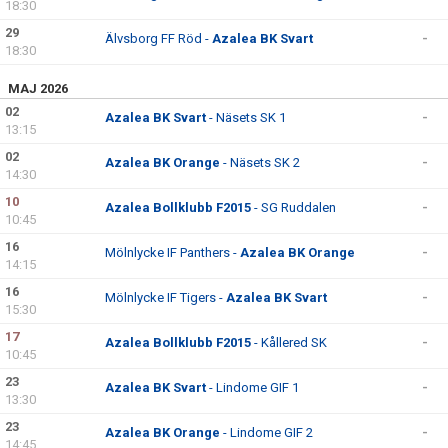
18:30
29
Älvsborg FF Röd -
Azalea BK Svart
-
18:30
MAJ 2026
02
Azalea BK Svart
- Näsets SK 1
-
13:15
02
Azalea BK Orange
- Näsets SK 2
-
14:30
10
Azalea Bollklubb F2015
- SG Ruddalen
-
10:45
16
Mölnlycke IF Panthers -
Azalea BK Orange
-
14:15
16
Mölnlycke IF Tigers -
Azalea BK Svart
-
15:30
17
Azalea Bollklubb F2015
- Kållered SK
-
10:45
23
Azalea BK Svart
- Lindome GIF 1
-
13:30
23
Azalea BK Orange
- Lindome GIF 2
-
14:45