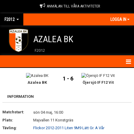
ANMÄLAN TILL VÅRA AKTIVITETER
F2012
LOGGA IN
AZALEA BK
F2012
HEM
1 - 6
Azalea BK
Öjersjö IF F12 Vit
NYHETER
INFORMATION
KALENDER
Matchstart:
MATCHER
sön 04 maj, 16:00
Plats:
Majvallen 11 Konstgräs
KONTAKT
Tävling:
Flickor 2012-2011 Liten 9M9 Lätt Gr. A Vår