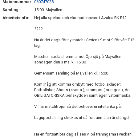
Matchnummer:
060747028
Samling:
15:00, Majvallen
Aktivitetsinfo:
Hej alla spelare och vårdnadshavare i Azalea BK F12.
????
Nu är det dags för ny match i Serien i 9 mot 9 för vårt F12
lag.
Matchen spelas hemma mot Öjersjö på Majvallen
söndagen den 3 maj kl. 16:00
Gemensam samling på Majvallen kl. 15:00
Kom ihåg att komma ombytt med fotbollskläder:
Fotbollskor, Shorts ( svarta ), strumpor ( orangea ), de
OBILIGATORISKA benskydden samt egen vattenflaska.
Vi har matchtröjor så det behöver ni inte tänka på.
Laguppställning skickas ut så fort anmälan är stängd.
Ha en fortsatt bra dag så ses vi på träningarna i veckan!