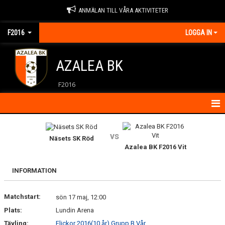
ANMÄLAN TILL VÅRA AKTIVITETER
F2016
LOGGA IN
AZALEA BK
F2016
HEM
vs
Näsets SK Röd
KALENDER
Azalea BK F2016 Vit
KONTAKT
INFORMATION
NYHETER
Matchstart:
sön 17 maj, 12:00
Plats:
Lundin Arena
Tävling:
Flickor 2016(10 år) Grupp B Vår