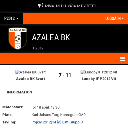
ANMÄLAN TILL VÅRA AKTIVITETER
P2012
LOGGA IN
AZALEA BK
P2012
HEM
7 - 11
Azalea BK Svart
Lundby IF P2012 Vit
KONTAKT
INFORMATION
KALENDER
Matchstart:
MATCHER
lör 18 april, 13:30
Plats:
Karl Johans Torg Konstgräs 9M9
NYHETER
Tävling:
Pojkar 2012(14 år) Lätt Grupp B