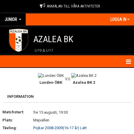
ANMÄLAN TILL VÅRA AKTIVITETER
JUNIOR
LOGGA IN
AZALEA BK
U19 & U17
HEM
vs
Lunden ÖBK
Azalea BK 2
KONTAKT
INFORMATION
NYHETER
Matchstart:
KALENDER
fre 15 augusti, 19:30
Plats:
Majvallen
MATCHER
Tävling:
Pojkar 2008-2009(16-17 år) Lätt