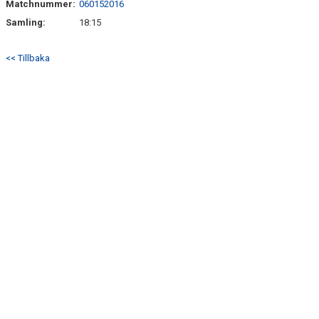
Matchnummer:
060152016
KONTAKT
Samling:
18:15
<< Tillbaka