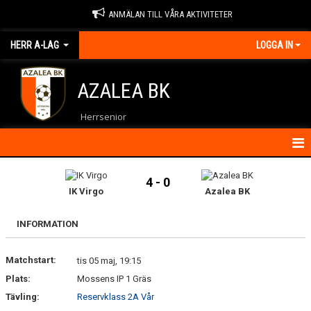
ANMÄLAN TILL VÅRA AKTIVITETER
HERR A-LAG
LOGGA IN
AZALEA BK
Herrsenior
HEM
4 - 0
IK Virgo
Azalea BK
NYHETER
INFORMATION
KALENDER
Matchstart:
MATCHER
tis 05 maj, 19:15
Plats:
Mossens IP 1 Gräs
TRUPPEN
Tävling:
Reservklass 2A Vår