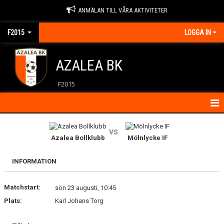
ANMÄLAN TILL VÅRA AKTIVITETER
F2015
LOGGA IN
AZALEA BK
F2015
HEM
vs
Azalea Bollklubb
Mölnlycke IF
KALENDER
INFORMATION
KONTAKT
Matchstart:
MATCHER
sön 23 augusti, 10:45
Plats:
Karl Johans Torg
NYHETER