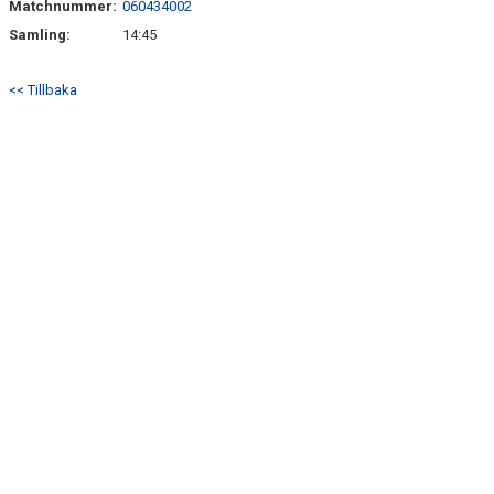
Matchnummer:
060434002
TRÄN.TIDER
Samling:
14:45
KLUBBHUS
<< Tillbaka
KLUBBSHOP
MATCHER
CUPER
RIKTLINJER
SPONSRING
DOKUMENT