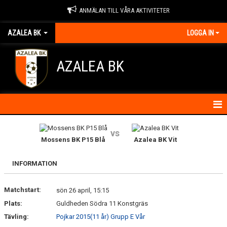
ANMÄLAN TILL VÅRA AKTIVITETER
AZALEA BK
LOGGA IN
AZALEA BK
HEM
vs
Mossens BK P15 Blå
Azalea BK Vit
KONTAKTA OSS
INFORMATION
OM FÖRENINGEN
Matchstart:
sön 26 april, 15:15
BLI MEDLEM
Plats:
Guldheden Södra 11 Konstgräs
IDROTTSSKADOR
Tävling:
Pojkar 2015(11 år) Grupp E Vår