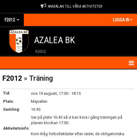
ANMÄLAN TILL VÅRA AKTIVITETER
F2012
LOGGA IN
AZALEA BK
F2012
HEM
F2012
» Träning
NYHETER
Tid:
ons 19 augusti, 17:00 - 18:15
Plats:
KALENDER
Majvallen
Samling:
16:45
MATCHER
Var på plats 16:45 så vi kan köra i gång träningen på
planen klockan 17:00.
KONTAKT
Aktivitetsinfo:
Kom ihåg fotbollskläder efter väder, de obligatoriska