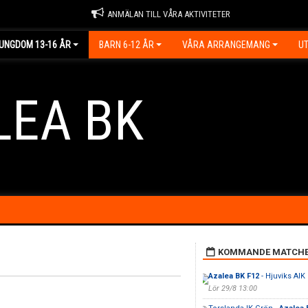
ANMÄLAN TILL VÅRA AKTIVITETER
UNGDOM 13-16 ÅR
BARN 6-12 ÅR
VÅRA ARRANGEMANG
UT
LEA BK
KOMMANDE MATCH
Azalea BK F12
- Hjuviks AIK
Lör 29/8 13:00