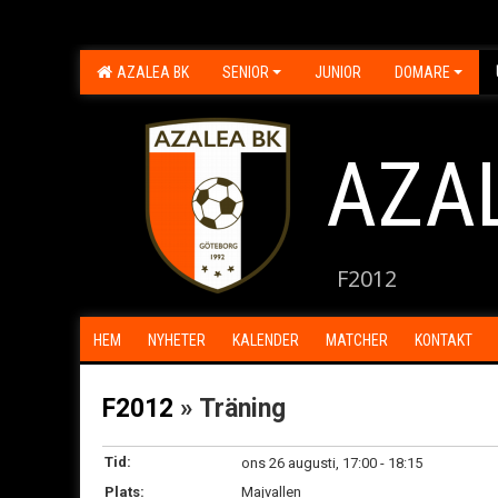
AZALEA BK
SENIOR
JUNIOR
DOMARE
AZA
F2012
HEM
NYHETER
KALENDER
MATCHER
KONTAKT
F2012
» Träning
Tid:
ons 26 augusti, 17:00 - 18:15
Plats:
Majvallen