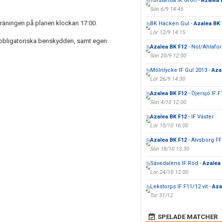
Torslanda IK Grön -
Azalea 
Sön 6/9 14:45
 träningen på planen klockan 17:00.
BK Häcken Gul -
Azalea BK 
Lör 12/9 14:15
e obligatoriska benskydden, samt egen
Azalea BK F12
- Nol/Ahlafor
Sön 20/9 12:00
Mölnlycke IF Gul 2013 -
Aza
Lör 26/9 14:30
Azalea BK F12
- Öjersjö IF F
Sön 4/10 12:00
Azalea BK F12
- IF Väster
Lör 10/10 16:00
Azalea BK F12
- Älvsborg FF
Sön 18/10 13:30
Sävedalens IF Röd -
Azalea
Lör 24/10 12:00
Lekstorps IF F11/12 vit -
Aza
Tor 31/12
SPELADE MATCHER