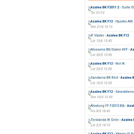
Azalea BK F2011 2
- Surte I
Tor 31/12
Azalea BK F12
- Hjuviks AIK
Sön 21/6 16:15
IF Väster -
Azalea BK F12
Lör 13/6 13:45
Mossens BK/Dalen KFF -
Az
Lör 30/5 13:45
Azalea BK F12
- Nol IK
Lör 23/5 12:00
Sandarna BK Röd -
Azalea 
Lör 16/5 12:00
Azalea BK F12
- Sävedalens
Sön 10/5 12:30
Älvsborg FF F2013 Blå -
Azal
Fre 8/5 18:45
Torslanda IK Grön -
Azalea 
Lör 2/5 14:15
Azalea BK F12
- Ytterby IS 