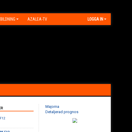
BILDNING
AZALEA-TV
LOGGA IN
Majorna
ER
Detaljerad prognos
 F12