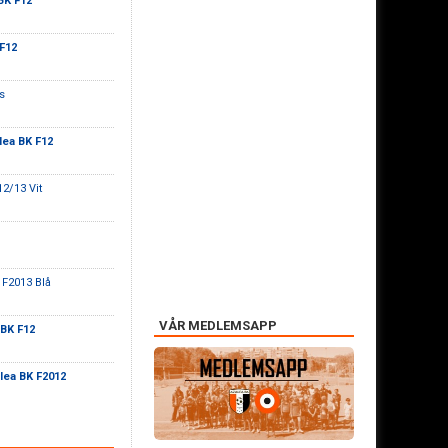
BK F12
F12
s
lea BK F12
12/13 Vit
 F2013 Blå
VÅR MEDLEMSAPP
 BK F12
lea BK F2012