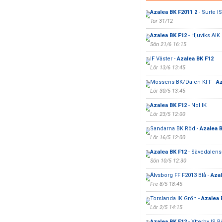
Azalea BK F2011 2
- Surte I
Tor 31/12
Azalea BK F12
- Hjuviks AIK
Sön 21/6 16:15
IF Väster -
Azalea BK F12
Lör 13/6 13:45
Mossens BK/Dalen KFF -
Az
Lör 30/5 13:45
Azalea BK F12
- Nol IK
Lör 23/5 12:00
Sandarna BK Röd -
Azalea 
Lör 16/5 12:00
Azalea BK F12
- Sävedalens
Sön 10/5 12:30
Älvsborg FF F2013 Blå -
Azal
Fre 8/5 18:45
Torslanda IK Grön -
Azalea 
Lör 2/5 14:15
Azalea BK F12
- Ytterby IS 