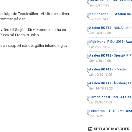
Torslanda IK Grön -
Azalea 
Sön 6/9 14:45
erfrågade Teorikvällen. Vi kör den utöver
BK Häcken Gul -
Azalea BK 
la kommer på den.
Lör 12/9 14:15
Azalea BK F12
- Nol/Ahlafor
ärd till Sisjön där vi kommer att ha en
Sön 20/9 12:00
 Pizza på Fredriks Jobb.
Mölnlycke IF Gul 2013 -
Aza
 och support när det gäller inhandling av
Lör 26/9 14:30
Azalea BK F12
- Öjersjö IF F
Sön 4/10 12:00
Azalea BK F12
- IF Väster
Lör 10/10 16:00
Azalea BK F12
- Älvsborg FF
Sön 18/10 13:30
Sävedalens IF Röd -
Azalea
Lör 24/10 12:00
Lekstorps IF F11/12 vit -
Aza
Tor 31/12
SPELADE MATCHER