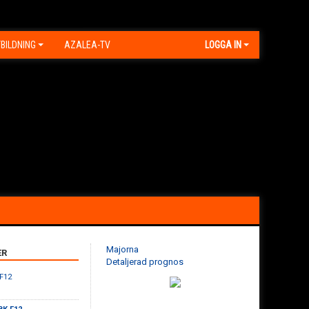
BILDNING
AZALEA-TV
LOGGA IN
Majorna
ER
Detaljerad prognos
 F12