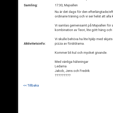
Samling:
17:30, Majvallen
Nu är det dags för den efterlängtade/eft
ordinarie träning och vi ser helst att al
Vi samlas gemensamt på Majvallen för avf
kombination av Teori, lite gött häng och
Vi skulle behöva ha lite hjälp med skjuts
Aktivitetsinfo:
pizza av föräldrarna.
Kommer bli kul och mycket givande.
Med vänliga hälsningar
Ledarna
Jakob, Jens och Fredrik
?????????
<< Tillbaka