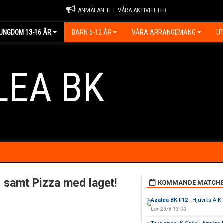
ANMÄLAN TILL VÅRA AKTIVITETER
UNGDOM 13-16 ÅR
BARN 6-12 ÅR
VÅRA ARRANGEMANG
UT
LEA BK
l samt Pizza med laget!
KOMMANDE MATCH
Azalea BK F12
- Hjuviks AIK
Lör 29/8 13:00