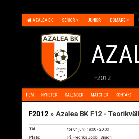
AZALEA BK
SENIOR
JUNIOR
DOMARE
AZA
F2012
HEM
NYHETER
KALENDER
MATCHER
KONTAKT
F2012
» Azalea BK F12 - Teorikväl
Tid:
tor 04 juni, 18:00 - 20:00
Plats:
På Fredriks Jobb i Sisjön