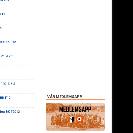
BK F12
F12
s
lea BK F12
12/13 Vit
 F2013 Blå
VÅR MEDLEMSAPP
 BK F12
lea BK F2012